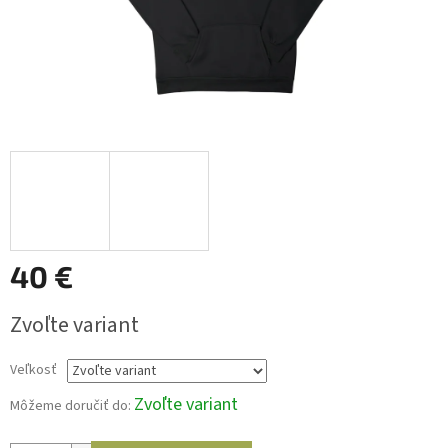
40 €
Jednotková
Zvoľte variant
cena:
Veľkosť
Zvoľte variant
Môžeme doručiť do: