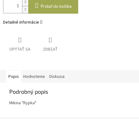
Pridať do košíka
Detailné informácie
OPÝTAŤ SA
ZDIEĽAŤ
Popis
Hodnotenie
Diskusia
Podrobný popis
Mikina "Rypka"
Z
á
p