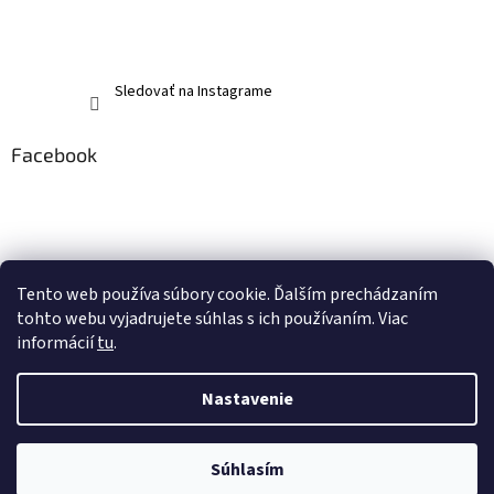
Sledovať na Instagrame
Facebook
Tento web používa súbory cookie. Ďalším prechádzaním
tohto webu vyjadrujete súhlas s ich používaním. Viac
informácií
tu
.
Nastavenie
Vytvoril Shoptet
Súhlasím
Copyright 2026
memerch.sk
. Všetky práva vyhradené.