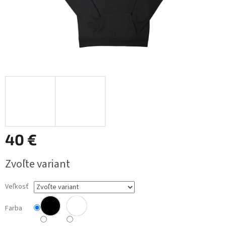
40 €
Jednotková
Zvoľte variant
cena:
Veľkosť
Farba