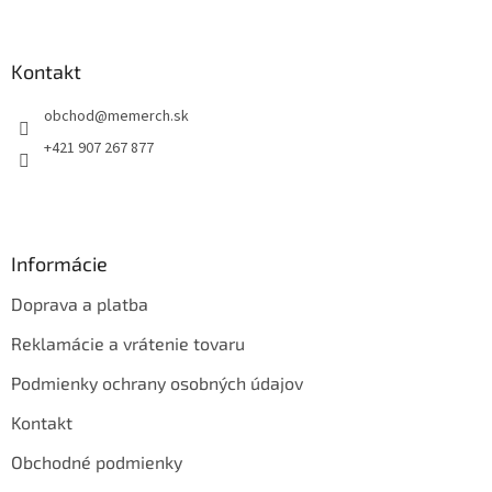
á
p
ä
Kontakt
t
obchod
@
memerch.sk
i
e
+421 907 267 877
Informácie
Doprava a platba
Reklamácie a vrátenie tovaru
Podmienky ochrany osobných údajov
Kontakt
Obchodné podmienky