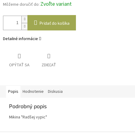
Zvoľte variant
Môžeme doručiť do:
Pridať do košíka
Detailné informácie
OPÝTAŤ SA
ZDIEĽAŤ
Popis
Hodnotenie
Diskusia
Podrobný popis
Mikina "Radšej vypic"
Z