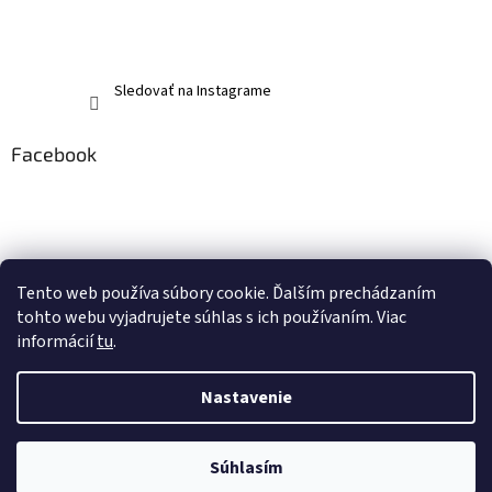
Sledovať na Instagrame
Facebook
Tento web používa súbory cookie. Ďalším prechádzaním
tohto webu vyjadrujete súhlas s ich používaním. Viac
informácií
tu
.
Nastavenie
Vytvoril Shoptet
Súhlasím
Copyright 2026
memerch.sk
. Všetky práva vyhradené.