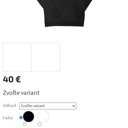
40 €
Jednotková
Zvoľte variant
cena:
Veľkosť
Farba