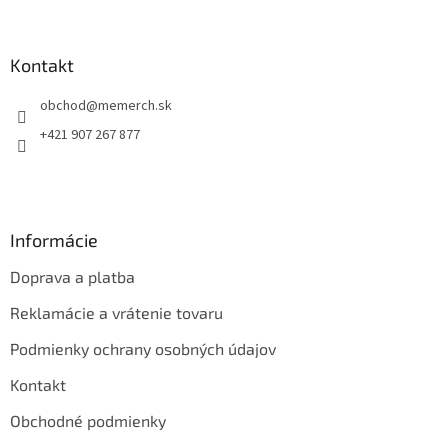
á
p
ä
Kontakt
t
obchod
@
memerch.sk
i
e
+421 907 267 877
Informácie
Doprava a platba
Reklamácie a vrátenie tovaru
Podmienky ochrany osobných údajov
Kontakt
Obchodné podmienky