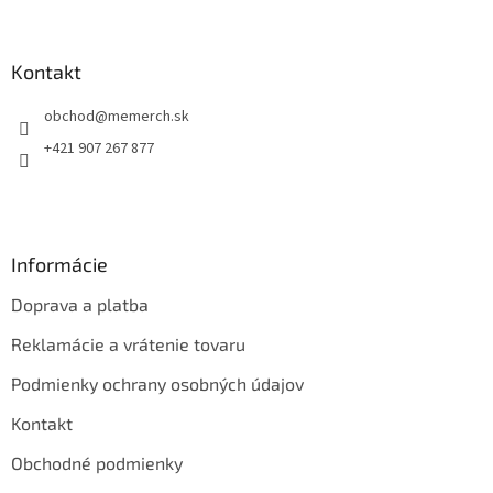
á
p
ä
Kontakt
t
obchod
@
memerch.sk
i
e
+421 907 267 877
Informácie
Doprava a platba
Reklamácie a vrátenie tovaru
Podmienky ochrany osobných údajov
Kontakt
Obchodné podmienky