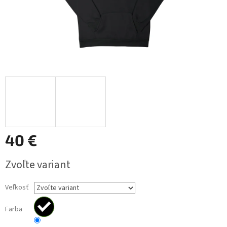
40 €
Jednotková
Zvoľte variant
cena:
Veľkosť
Farba