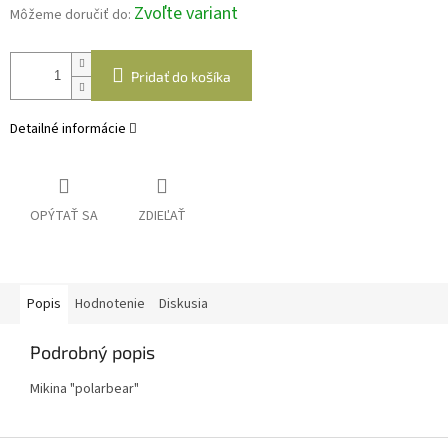
Zvoľte variant
Môžeme doručiť do:
Pridať do košíka
Detailné informácie
OPÝTAŤ SA
ZDIEĽAŤ
Popis
Hodnotenie
Diskusia
Podrobný popis
Mikina "polarbear"
Z