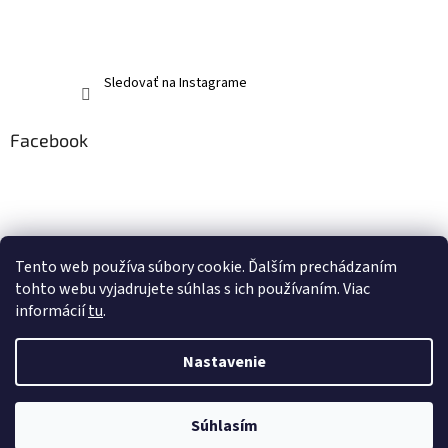
Sledovať na Instagrame
Facebook
Tento web používa súbory cookie. Ďalším prechádzaním
tohto webu vyjadrujete súhlas s ich používaním. Viac
informácií
tu
.
Nastavenie
Vytvoril Shoptet
Súhlasím
Copyright 2026
memerch.sk
. Všetky práva vyhradené.