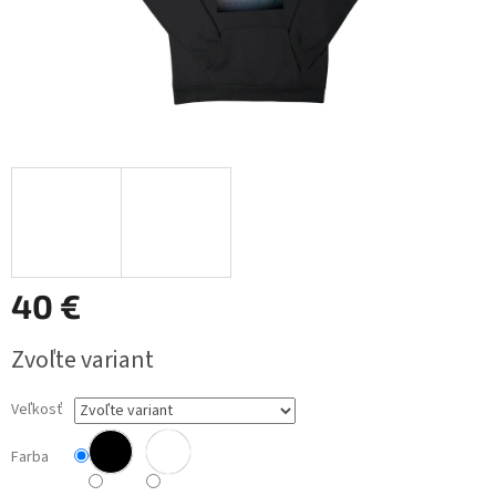
40 €
Jednotková
Zvoľte variant
cena:
Veľkosť
Farba