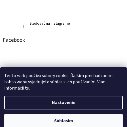
Sledovať na Instagrame
Facebook
Tento web používa súbory cookie. Ďalším prechádzaním
tohto webu vyjadrujete súhlas s ich používaním. Viac
informácií
tu
.
Nastavenie
Vytvoril Shoptet
Súhlasím
Copyright 2026
memerch.sk
. Všetky práva vyhradené.