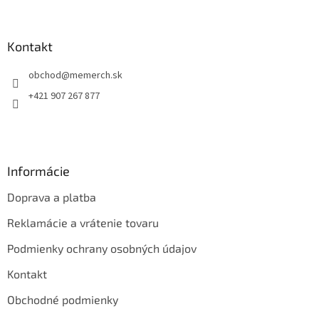
á
p
ä
Kontakt
t
obchod
@
memerch.sk
i
e
+421 907 267 877
Informácie
Doprava a platba
Reklamácie a vrátenie tovaru
Podmienky ochrany osobných údajov
Kontakt
Obchodné podmienky