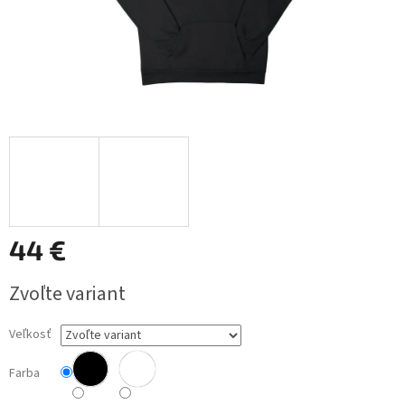
44 €
Jednotková
Zvoľte variant
cena:
Veľkosť
Farba