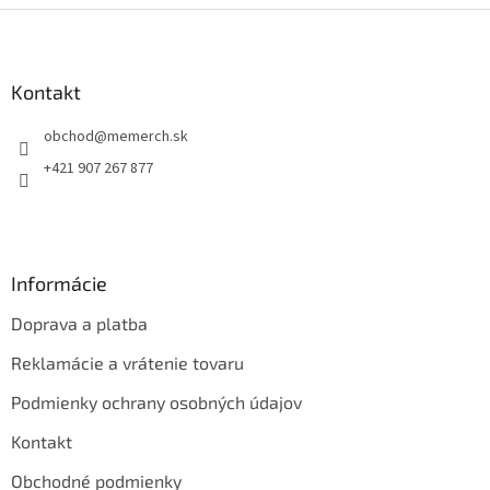
Z
á
p
ä
Kontakt
t
obchod
@
memerch.sk
i
e
+421 907 267 877
Informácie
Doprava a platba
Reklamácie a vrátenie tovaru
Podmienky ochrany osobných údajov
Kontakt
Obchodné podmienky