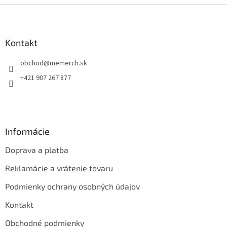
Z
á
p
ä
Kontakt
t
obchod
@
memerch.sk
i
e
+421 907 267 877
Informácie
Doprava a platba
Reklamácie a vrátenie tovaru
Podmienky ochrany osobných údajov
Kontakt
Obchodné podmienky