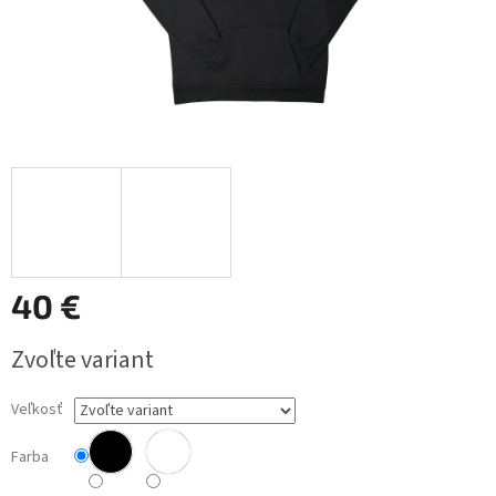
40 €
Jednotková
Zvoľte variant
cena:
Veľkosť
Farba