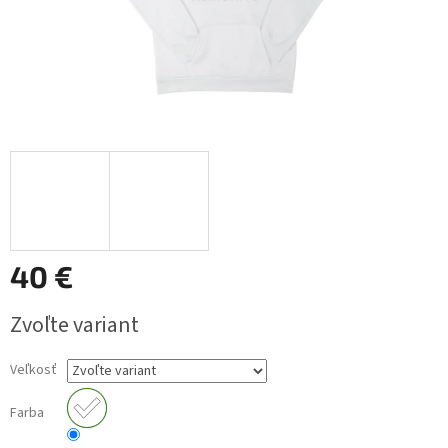
40 €
Jednotková
Zvoľte variant
cena:
Veľkosť
Farba