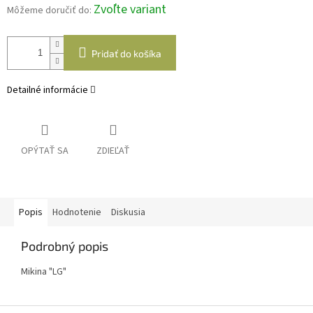
Zvoľte variant
Môžeme doručiť do:
Pridať do košíka
Detailné informácie
OPÝTAŤ SA
ZDIEĽAŤ
Popis
Hodnotenie
Diskusia
Podrobný popis
Mikina "LG"
Z