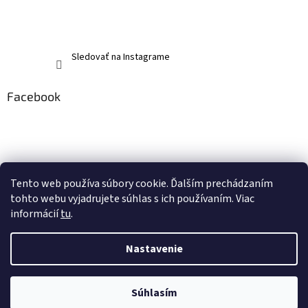
Sledovať na Instagrame
Facebook
Tento web používa súbory cookie. Ďalším prechádzaním
tohto webu vyjadrujete súhlas s ich používaním. Viac
informácií
tu
.
Nastavenie
Vytvoril Shoptet
Súhlasím
Copyright 2026
memerch.sk
. Všetky práva vyhradené.