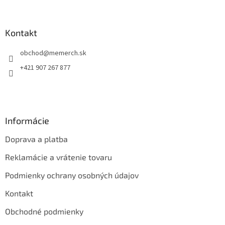
á
p
ä
Kontakt
t
obchod
@
memerch.sk
i
e
+421 907 267 877
Informácie
Doprava a platba
Reklamácie a vrátenie tovaru
Podmienky ochrany osobných údajov
Kontakt
Obchodné podmienky