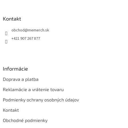
á
p
ä
Kontakt
t
obchod
@
memerch.sk
i
e
+421 907 267 877
Informácie
Doprava a platba
Reklamácie a vrátenie tovaru
Podmienky ochrany osobných údajov
Kontakt
Obchodné podmienky