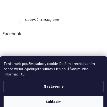
Sledovať na Instagrame
Facebook
Tento web používa súbory cookie. Ďalším prechádzaním
tohto webu vyjadrujete súhlas s ich používaním. Viac
informácií
tu
.
Nastavenie
Vytvoril Shoptet
Súhlasím
Copyright 2026
memerch.sk
. Všetky práva vyhradené.