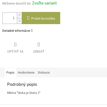
Zvoľte variant
Môžeme doručiť do:
Pridať do košíka
Detailné informácie
OPÝTAŤ SA
ZDIEĽAŤ
Popis
Hodnotenie
Diskusia
Podrobný popis
Mikina "láska je láska 2"
Z