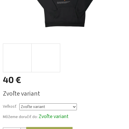
40 €
Jednotková
Zvoľte variant
cena:
Veľkosť
Zvoľte variant
Môžeme doručiť do: