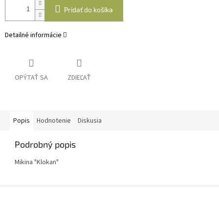
Pridať do košíka
Detailné informácie
OPÝTAŤ SA
ZDIEĽAŤ
Popis
Hodnotenie
Diskusia
Podrobný popis
Mikina "Klokan"
Z
á
p