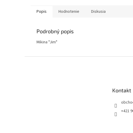
Popis
Hodnotenie
Diskusia
Podrobný popis
Mikina "Jim"
Z
á
p
ä
t
Kontakt
i
e
obcho
+421 9