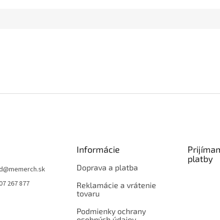
Informácie
Prijíma
platby
Doprava a platba
d
@
memerch.sk
07 267 877
Reklamácie a vrátenie
tovaru
Podmienky ochrany
osobných údajov