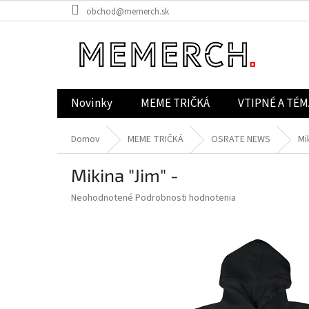
Prejsť
obchod@memerch.sk
na
obsah
Novinky
MEME TRIČKÁ
VTIPNÉ A TÉM
Domov
MEME TRIČKÁ
OSRATE NEWS
Mi
Mikina "Jim" -
Priemerné
Neohodnotené
Podrobnosti hodnotenia
hodnotenie
produktu
je
0,0
z
5
hviezdičiek.