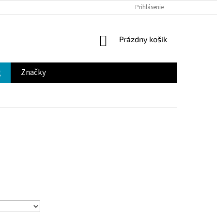
Prihlásenie
NÁKUPNÝ
Prázdny košík
KOŠÍK
g
Značky