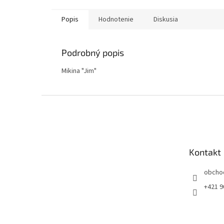
Popis
Hodnotenie
Diskusia
Podrobný popis
Mikina "Jim"
Z
á
p
ä
t
Kontakt
i
e
obcho
+421 9