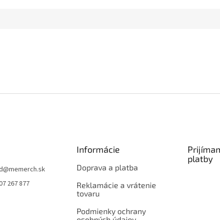
Informácie
Prijíma
platby
Doprava a platba
d
@
memerch.sk
07 267 877
Reklamácie a vrátenie
tovaru
Podmienky ochrany
osobných údajov