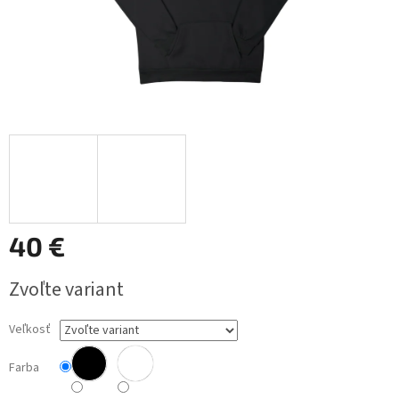
40 €
Jednotková
Zvoľte variant
cena:
Veľkosť
Farba