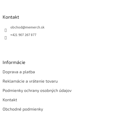
á
p
ä
Kontakt
t
obchod
@
memerch.sk
i
e
+421 907 267 877
Informácie
Doprava a platba
Reklamácie a vrátenie tovaru
Podmienky ochrany osobných údajov
Kontakt
Obchodné podmienky