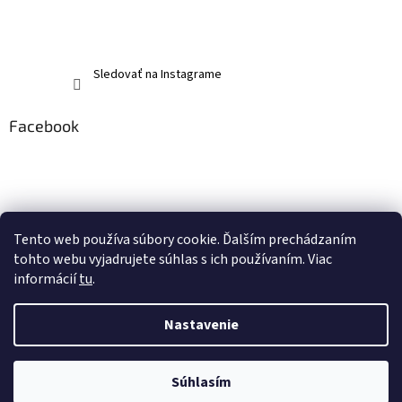
Sledovať na Instagrame
Facebook
Tento web používa súbory cookie. Ďalším prechádzaním
tohto webu vyjadrujete súhlas s ich používaním. Viac
informácií
tu
.
Nastavenie
Vytvoril Shoptet
Súhlasím
Copyright 2026
memerch.sk
. Všetky práva vyhradené.