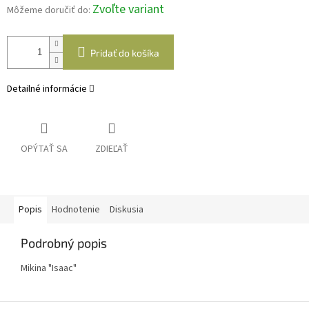
Zvoľte variant
Môžeme doručiť do:
Pridať do košíka
Detailné informácie
OPÝTAŤ SA
ZDIEĽAŤ
Popis
Hodnotenie
Diskusia
Podrobný popis
Mikina "Isaac"
Z