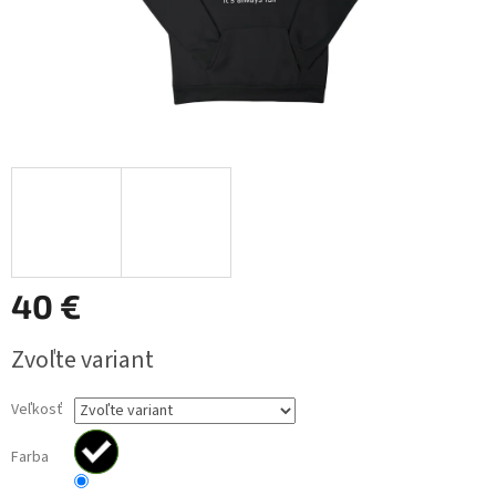
40 €
Jednotková
Zvoľte variant
cena:
Veľkosť
Farba