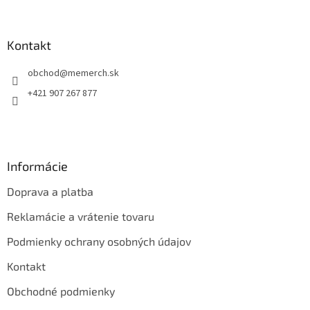
á
p
ä
Kontakt
t
obchod
@
memerch.sk
i
e
+421 907 267 877
Informácie
Doprava a platba
Reklamácie a vrátenie tovaru
Podmienky ochrany osobných údajov
Kontakt
Obchodné podmienky