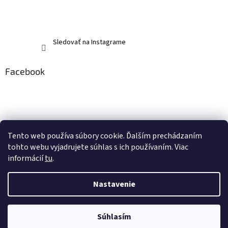
Sledovať na Instagrame
Facebook
Tento web používa súbory cookie. Ďalším prechádzaním
tohto webu vyjadrujete súhlas s ich používaním. Viac
informácií
tu
.
Nastavenie
Vytvoril Shoptet
Súhlasím
Copyright 2026
memerch.sk
. Všetky práva vyhradené.