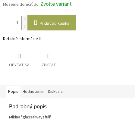
Zvoľte variant
Môžeme doručiť do:
Pridať do košíka
Detailné informácie
OPÝTAŤ SA
ZDIEĽAŤ
Popis
Hodnotenie
Diskusia
Podrobný popis
Mikina "glassalwaysfull"
Z