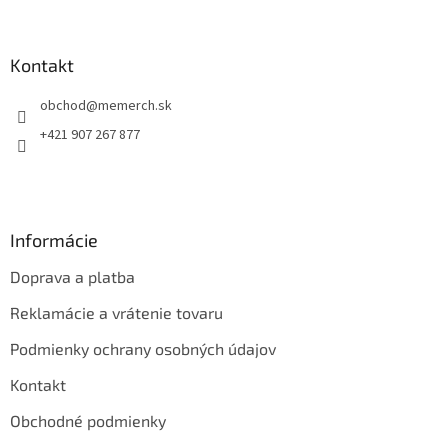
á
p
ä
Kontakt
t
obchod
@
memerch.sk
i
e
+421 907 267 877
Informácie
Doprava a platba
Reklamácie a vrátenie tovaru
Podmienky ochrany osobných údajov
Kontakt
Obchodné podmienky