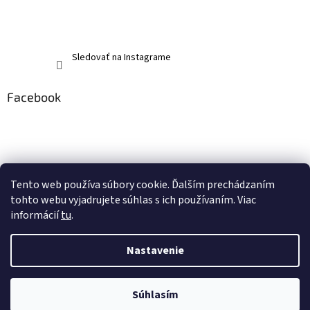
Sledovať na Instagrame
Facebook
Tento web používa súbory cookie. Ďalším prechádzaním
tohto webu vyjadrujete súhlas s ich používaním. Viac
informácií
tu
.
Nastavenie
Vytvoril Shoptet
Súhlasím
Copyright 2026
memerch.sk
. Všetky práva vyhradené.