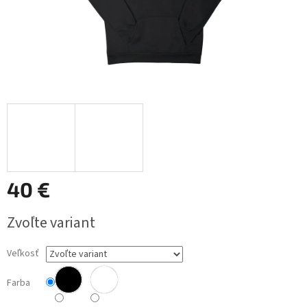
40 €
Jednotková
Zvoľte variant
cena:
Veľkosť
Farba