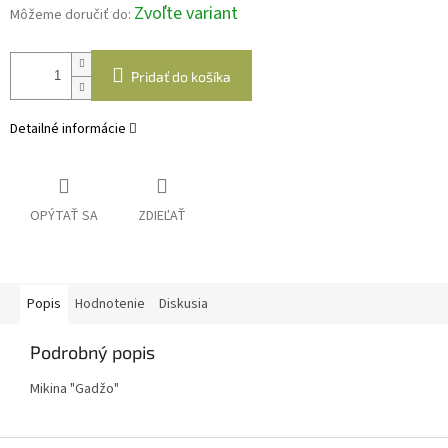
Zvoľte variant
Môžeme doručiť do:
Pridať do košíka
Detailné informácie
OPÝTAŤ SA
ZDIEĽAŤ
Popis
Hodnotenie
Diskusia
Podrobný popis
Mikina "Gadžo"
Z