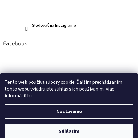
Sledovať na Instagrame
Facebook
Tento web používa súbory cookie. Ďalším prechádzaním
tohto webu vyjadrujete súhlas s ich používaním. Viac
informácií
tu
.
Nastavenie
Vytvoril Shoptet
Súhlasím
Copyright 2026
memerch.sk
. Všetky práva vyhradené.