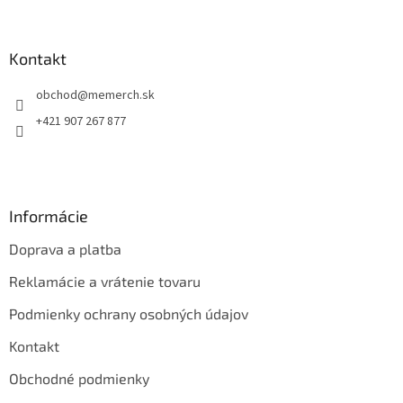
á
p
ä
Kontakt
t
obchod
@
memerch.sk
i
e
+421 907 267 877
Informácie
Doprava a platba
Reklamácie a vrátenie tovaru
Podmienky ochrany osobných údajov
Kontakt
Obchodné podmienky