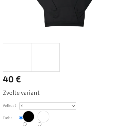
40 €
Jednotková
Zvoľte variant
cena:
Veľkosť
Farba