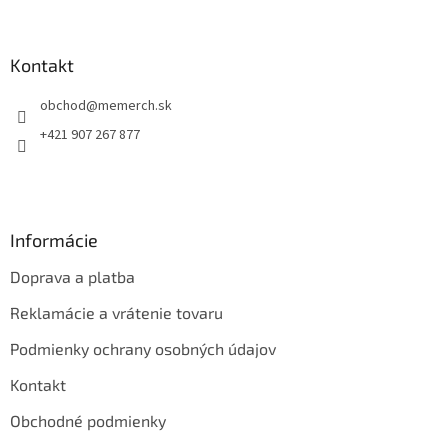
á
p
ä
Kontakt
t
obchod
@
memerch.sk
i
e
+421 907 267 877
Informácie
Doprava a platba
Reklamácie a vrátenie tovaru
Podmienky ochrany osobných údajov
Kontakt
Obchodné podmienky