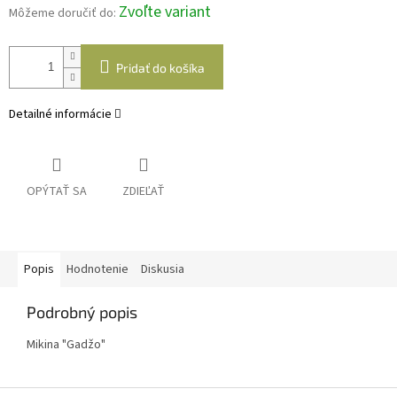
Zvoľte variant
Môžeme doručiť do:
Pridať do košíka
Detailné informácie
OPÝTAŤ SA
ZDIEĽAŤ
Popis
Hodnotenie
Diskusia
Podrobný popis
Mikina "Gadžo"
Z