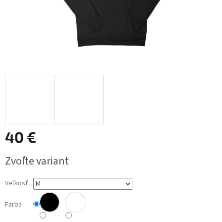
40 €
Jednotková
Zvoľte variant
cena:
Veľkosť
Farba