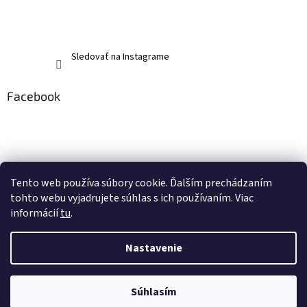
Sledovať na Instagrame
Facebook
Tento web používa súbory cookie. Ďalším prechádzaním
tohto webu vyjadrujete súhlas s ich používaním. Viac
informácií
tu
.
Nastavenie
Vytvoril Shoptet
Súhlasím
Copyright 2026
memerch.sk
. Všetky práva vyhradené.