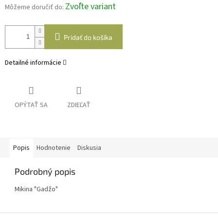
Zvoľte variant
Môžeme doručiť do:
Pridať do košíka
Detailné informácie
OPÝTAŤ SA
ZDIEĽAŤ
Popis
Hodnotenie
Diskusia
Podrobný popis
Mikina "Gadžo"
Z