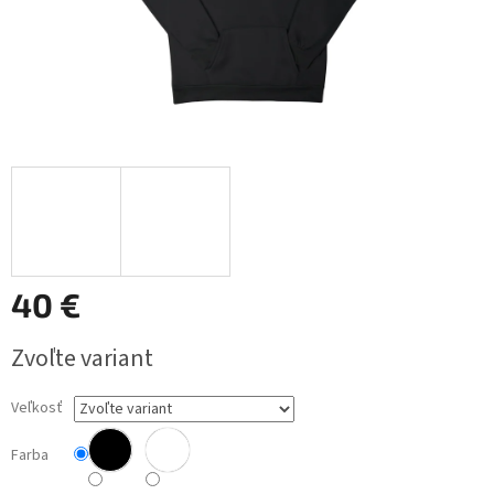
40 €
Jednotková
Zvoľte variant
cena:
Veľkosť
Farba