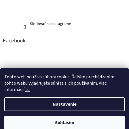
Sledovať na Instagrame
Facebook
Tento web používa súbory cookie. Ďalším prechádzaním
tohto webu vyjadrujete súhlas s ich používaním. Viac
informácií
tu
.
Nastavenie
Vytvoril Shoptet
Súhlasím
Copyright 2026
memerch.sk
. Všetky práva vyhradené.