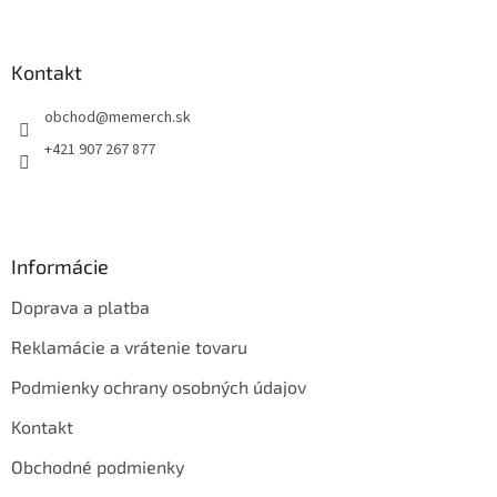
á
p
ä
Kontakt
t
obchod
@
memerch.sk
i
e
+421 907 267 877
Informácie
Doprava a platba
Reklamácie a vrátenie tovaru
Podmienky ochrany osobných údajov
Kontakt
Obchodné podmienky