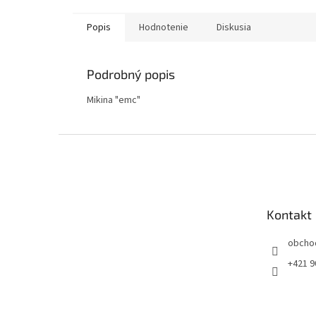
Popis
Hodnotenie
Diskusia
Podrobný popis
Mikina "emc"
Z
á
p
ä
t
Kontakt
i
e
obcho
+421 9