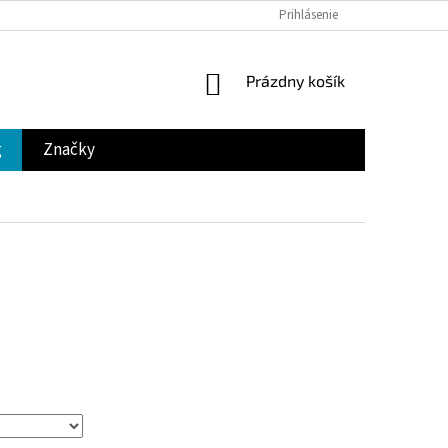
Prihlásenie
NÁKUPNÝ
Prázdny košík
KOŠÍK
g
Značky