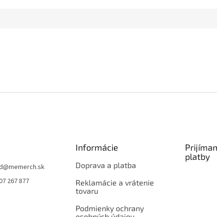
Informácie
Prijíma
platby
Doprava a platba
d
@
memerch.sk
07 267 877
Reklamácie a vrátenie
tovaru
Podmienky ochrany
osobných údajov