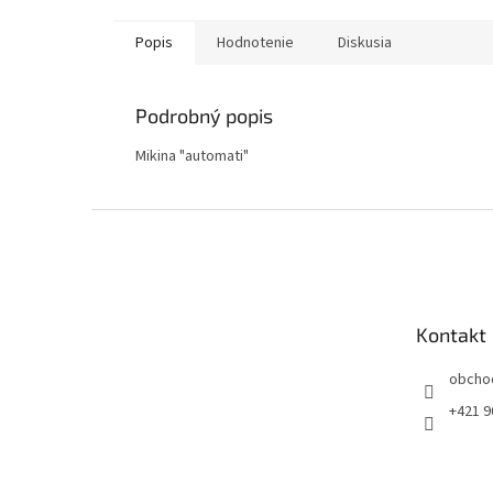
Popis
Hodnotenie
Diskusia
Podrobný popis
Mikina "automati"
Z
á
p
ä
t
Kontakt
i
e
obcho
+421 9