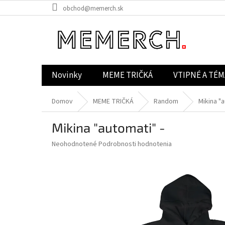
Prejsť
obchod@memerch.sk
na
obsah
Novinky
MEME TRIČKÁ
VTIPNÉ A TÉM
Domov
MEME TRIČKÁ
Random
Mikina "a
Mikina "automati" -
Priemerné
Neohodnotené
Podrobnosti hodnotenia
hodnotenie
produktu
je
0,0
z
5
hviezdičiek.