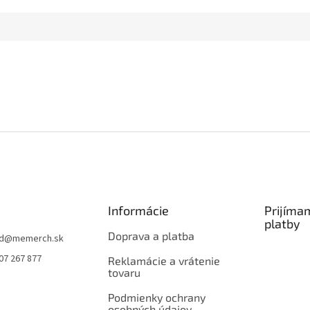
Informácie
Prijíma
platby
Doprava a platba
d
@
memerch.sk
07 267 877
Reklamácie a vrátenie
tovaru
Podmienky ochrany
osobných údajov