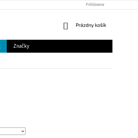
Prihlásenie
NÁKUPNÝ
Prázdny košík
KOŠÍK
g
Značky