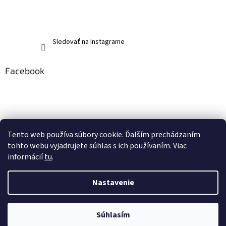
Sledovať na Instagrame
Facebook
Tento web používa súbory cookie. Ďalším prechádzaním
tohto webu vyjadrujete súhlas s ich používaním. Viac
informácií
tu
.
Nastavenie
Vytvoril Shoptet
Súhlasím
Copyright 2026
memerch.sk
. Všetky práva vyhradené.