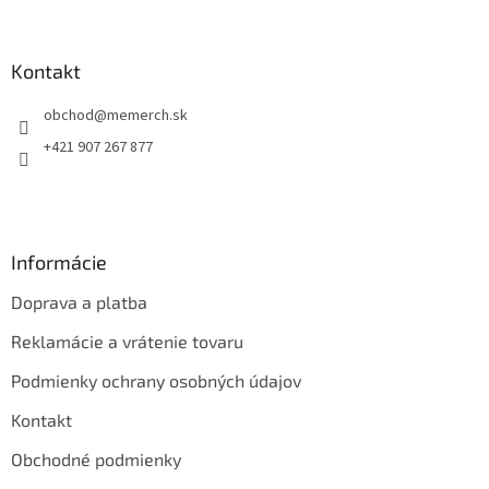
á
p
ä
Kontakt
t
obchod
@
memerch.sk
i
e
+421 907 267 877
Informácie
Doprava a platba
Reklamácie a vrátenie tovaru
Podmienky ochrany osobných údajov
Kontakt
Obchodné podmienky