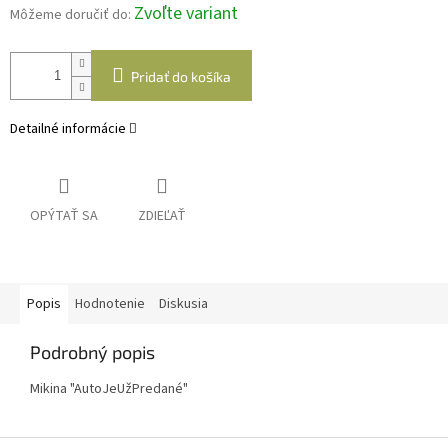
Zvoľte variant
Môžeme doručiť do:
Pridať do košíka
Detailné informácie
OPÝTAŤ SA
ZDIEĽAŤ
Popis
Hodnotenie
Diskusia
Podrobný popis
Mikina "AutoJeUžPredané"
Z