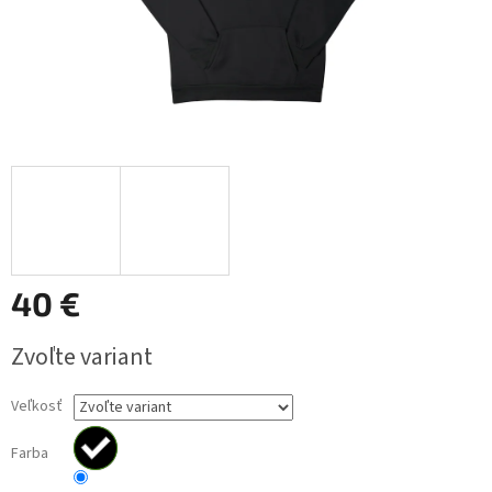
40 €
Jednotková
Zvoľte variant
cena:
Veľkosť
Farba