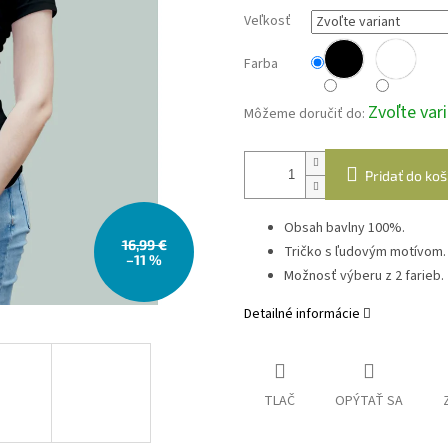
Veľkosť
Farba
Zvoľte var
Môžeme doručiť do:
Pridať do koš
Obsah bavlny 100%.
16,99 €
Tričko s ľudovým motívom.
–11 %
Možnosť výberu z 2 farieb.
Detailné informácie
TLAČ
OPÝTAŤ SA