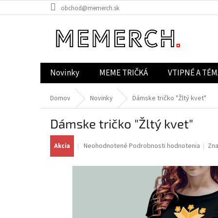
Prejsť
obchod@memerch.sk
na
obsah
Novinky
MEME TRIČKÁ
VTIPNÉ A TÉM
Domov
Novinky
Dámske tričko "Žltý kvet"
Dámske tričko "Žltý kvet"
Priemerné
Neohodnotené
Podrobnosti hodnotenia
Zn
Akcia
hodnotenie
produktu
je
0,0
z
5
hviezdičiek.