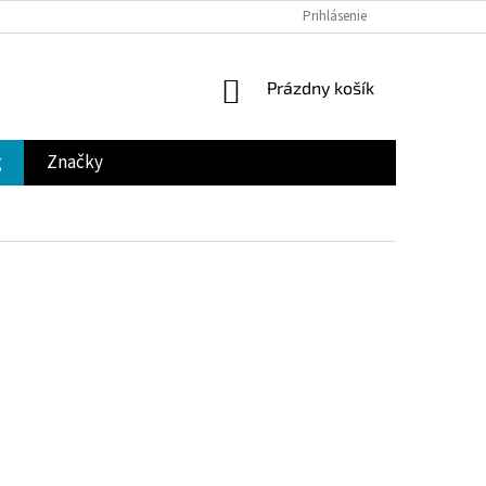
Prihlásenie
NÁKUPNÝ
Prázdny košík
KOŠÍK
g
Značky