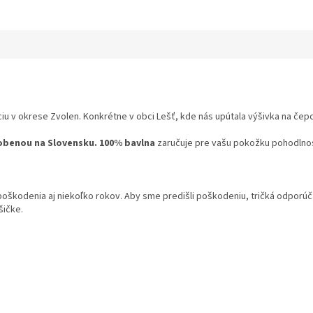
iu v okrese Zvolen. Konkrétne v obci Lešť, kde nás upútala výšivka na čepci,
obenou na Slovensku.
100% bavlna
zaručuje pre vašu pokožku pohodlnosť
 poškodenia aj niekoľko rokov. Aby sme predišli poškodeniu, tričká odpor
šičke.