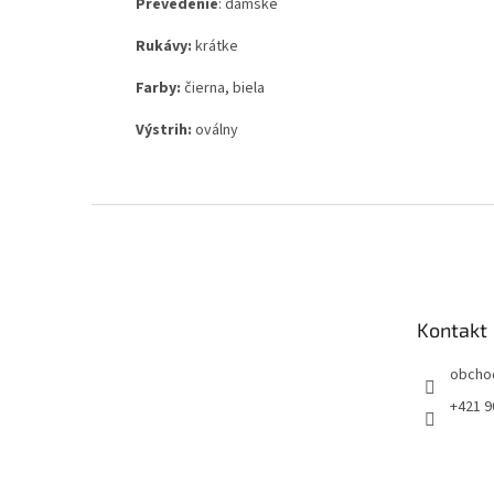
Prevedenie
: dámske
Rukávy:
krátke
Farby:
čierna, biela
Výstrih:
oválny
Z
á
p
ä
t
Kontakt
i
e
obcho
+421 9