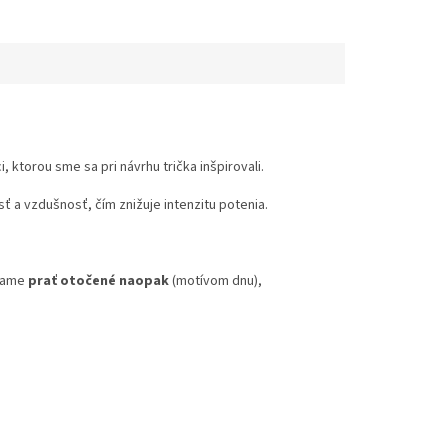
 ktorou sme sa pri návrhu trička inšpirovali.
 a vzdušnosť, čím znižuje intenzitu potenia.
účame
prať otočené naopak
(motívom dnu),