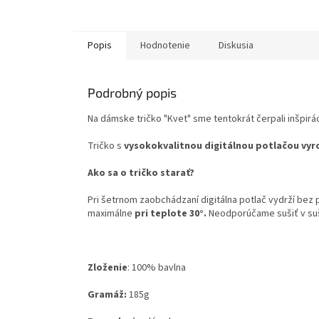
Popis
Hodnotenie
Diskusia
Podrobný popis
Na dámske tričko "Kvet" sme tentokrát čerpali inšpirác
Tričko s
vysokokvalitnou digitálnou potlačou vyr
Ako sa o tričko starať?
Pri šetrnom zaobchádzaní digitálna potlač vydrží bez
maximálne
pri teplote 30°.
Neodporúčame sušiť v su
Zloženie
:
100% bavlna
Gramáž:
185g