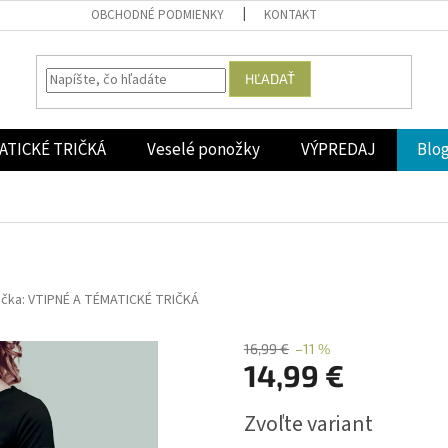
OBCHODNÉ PODMIENKY
KONTAKT
HĽADAŤ
ATICKÉ TRIČKÁ
Veselé ponožky
VÝPREDAJ
Blo
ačka:
VTIPNÉ A TÉMATICKÉ TRIČKÁ
16,99 €
–11 %
14,99 €
Jednotková
Zvoľte variant
cena: