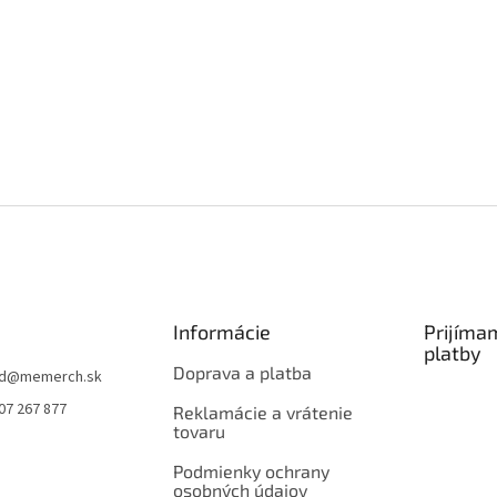
Informácie
Prijíma
platby
Doprava a platba
d
@
memerch.sk
07 267 877
Reklamácie a vrátenie
tovaru
Podmienky ochrany
osobných údajov