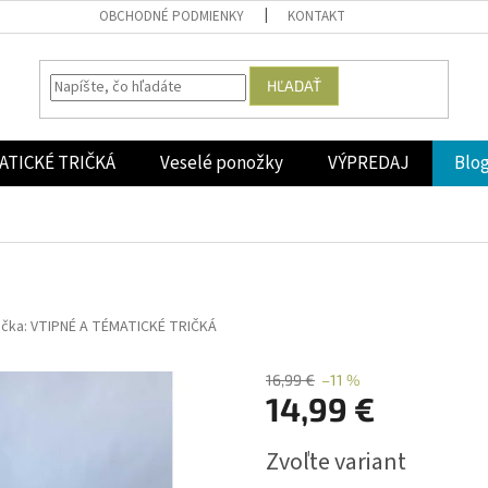
OBCHODNÉ PODMIENKY
KONTAKT
HĽADAŤ
ATICKÉ TRIČKÁ
Veselé ponožky
VÝPREDAJ
Blo
ačka:
VTIPNÉ A TÉMATICKÉ TRIČKÁ
16,99 €
–11 %
14,99 €
Jednotková
Zvoľte variant
cena: