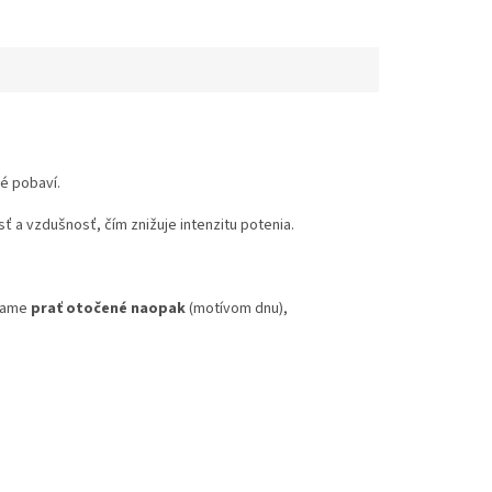
ré pobaví.
 a vzdušnosť, čím znižuje intenzitu potenia.
účame
prať otočené naopak
(motívom dnu),