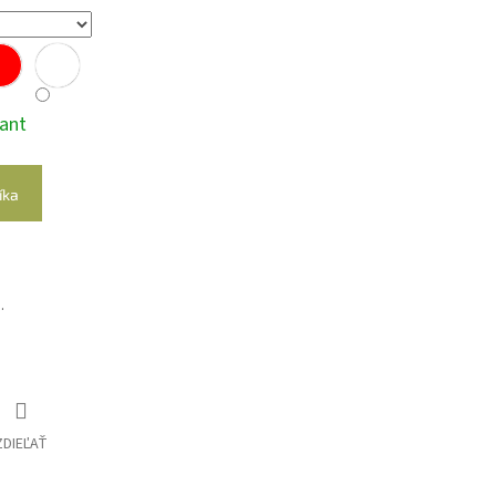
iant
íka
.
ZDIEĽAŤ