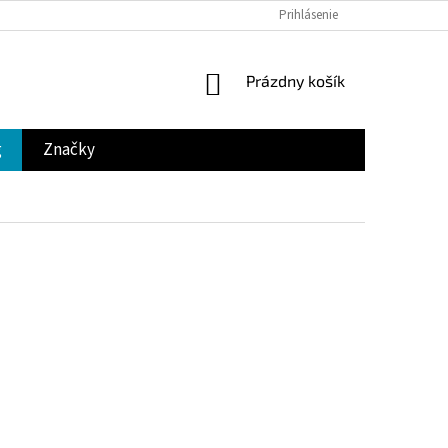
Prihlásenie
NÁKUPNÝ
Prázdny košík
KOŠÍK
g
Značky