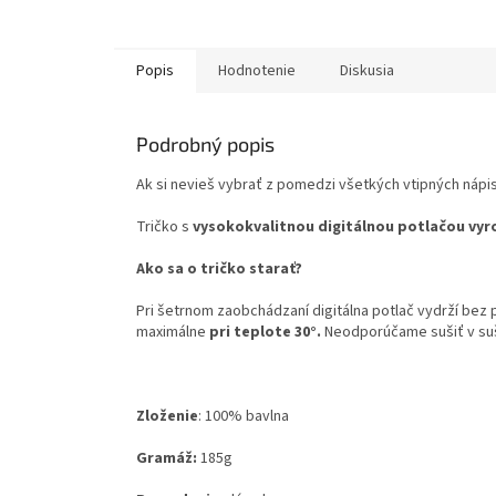
Popis
Hodnotenie
Diskusia
Podrobný popis
Ak si nevieš vybrať z pomedzi všetkých vtipných nápiso
Tričko s
vysokokvalitnou digitálnou potlačou vyr
Ako sa o tričko starať?
Pri šetrnom zaobchádzaní digitálna potlač vydrží bez
maximálne
pri teplote 30°.
Neodporúčame sušiť v su
Zloženie
:
100% bavlna
Gramáž:
185g