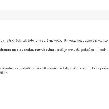
v na tričkách, tak toto je tá správna voľba. Univerzálne, vtipné tričko, kto
obenou na Slovensku.
100% bavlna
zaručuje pre vašu pokožku pohodlnosť
 poškodenia aj niekoľko rokov. Aby sme predišli poškodeniu, tričká odpor
šičke.