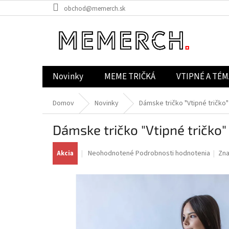
Prejsť
obchod@memerch.sk
na
obsah
Novinky
MEME TRIČKÁ
VTIPNÉ A TÉM
Domov
Novinky
Dámske tričko "Vtipné tričko"
Dámske tričko "Vtipné tričko"
Priemerné
Neohodnotené
Podrobnosti hodnotenia
Zn
Akcia
hodnotenie
produktu
je
0,0
z
5
hviezdičiek.