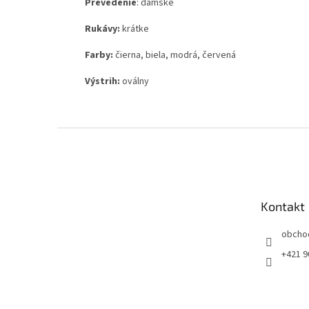
Prevedenie
: dámske
Rukávy:
krátke
Farby:
čierna, biela, modrá, červená
Výstrih:
oválny
Z
á
p
ä
t
Kontakt
i
e
obcho
+421 9