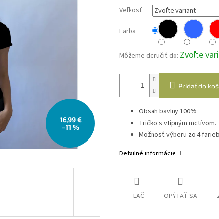
Veľkosť
Farba
Zvoľte var
Môžeme doručiť do:
Pridať do koš
Obsah bavlny 100%.
16,99 €
Tričko s vtipným motívom.
–11 %
Možnosť výberu zo 4 farieb
Detailné informácie
TLAČ
OPÝTAŤ SA