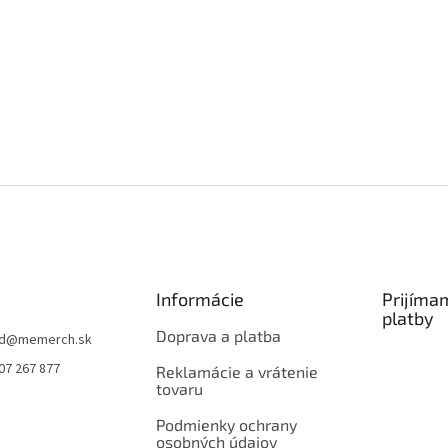
Informácie
Prijíma
platby
Doprava a platba
d
@
memerch.sk
07 267 877
Reklamácie a vrátenie
tovaru
Podmienky ochrany
osobných údajov