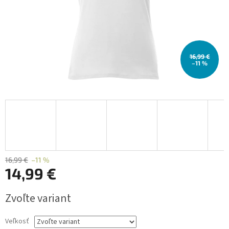
16,99 €
–11 %
16,99 €
–11 %
14,99 €
Jednotková
Zvoľte variant
cena:
Veľkosť