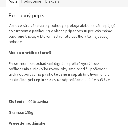
Popis
Hodnotenie
Diskusia
Podrobný popis
Vianoce sú u vás sviatky pohody a pokoja alebo sa vám spájajú
so stresom a panikou? :) V oboch prípadoch tu pre vás máme
bavlnené tričko, v ktorom zvládnete všetko v tej najväčšej
pohode.
Ako sa o tričko starať?
Pri šetrnom zaobchádzaní digitálna potlač vydrží bez
poškodenia aj niekoľko rokov. Aby sme predišli poškodeniu,
tričká odporúčame
prať otočené naopak
(motívom dnu),
maximálne
pri teplote 30°.
Neodporúčame sušiť v sušičke.
Zloženie
:
100% bavlna
Gramáž:
185g
Prevedenie
: dámske