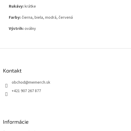
Rukávy:
krátke
Farby:
čierna, biela, modrá, červená
Výstrih:
oválny
Z
á
p
ä
Kontakt
t
obchod
@
memerch.sk
i
e
+421 907 267 877
Informácie