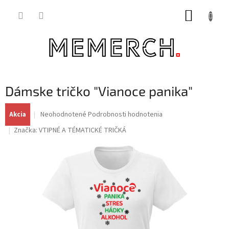
Prejsť
NÁKUP
na
obsah
KOŠÍK
Dámske tričko "Vianoce panika"
Priemerné
Neohodnotené
Podrobnosti hodnotenia
Akcia
hodnotenie
Značka:
VTIPNÉ A TÉMATICKÉ TRIČKÁ
produktu
je
0,0
z
5
hviezdičiek.