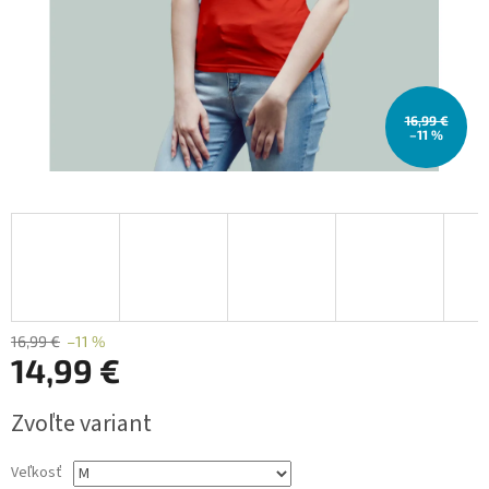
16,99 €
–11 %
16,99 €
–11 %
14,99 €
Jednotková
Zvoľte variant
cena:
Veľkosť