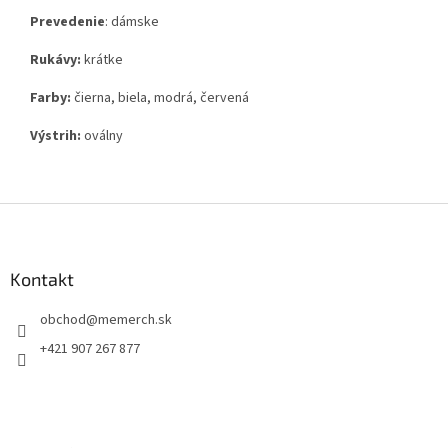
Prevedenie
: dámske
Rukávy:
krátke
Farby:
čierna, biela, modrá, červená
Výstrih:
oválny
Z
á
p
ä
Kontakt
t
obchod
@
memerch.sk
i
e
+421 907 267 877