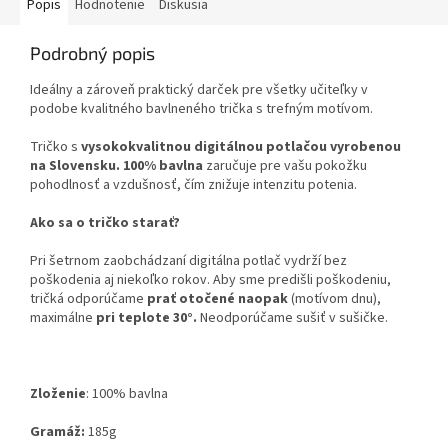
Popis
Hodnotenie
Diskusia
Podrobný popis
Ideálny a zároveň praktický darček pre všetky učiteľky v
podobe kvalitného bavlneného trička s trefným motívom.
Tričko s
vysokokvalitnou digitálnou potlačou vyrobenou
na Slovensku.
100% bavlna
zaručuje pre vašu pokožku
pohodlnosť a vzdušnosť, čím znižuje intenzitu potenia.
Ako sa o tričko starať?
Pri šetrnom zaobchádzaní digitálna potlač vydrží bez
poškodenia aj niekoľko rokov. Aby sme predišli poškodeniu,
tričká odporúčame
prať otočené naopak
(motívom dnu),
maximálne
pri teplote 30°.
Neodporúčame sušiť v sušičke.
Zloženie
:
100% bavlna
Gramáž:
185g