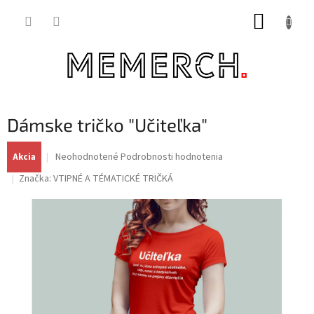
Prejsť
NÁKUP
na
obsah
KOŠÍK
Dámske tričko "Učiteľka"
Priemerné
Neohodnotené
Podrobnosti hodnotenia
Akcia
hodnotenie
Značka:
VTIPNÉ A TÉMATICKÉ TRIČKÁ
produktu
je
0,0
z
5
hviezdičiek.