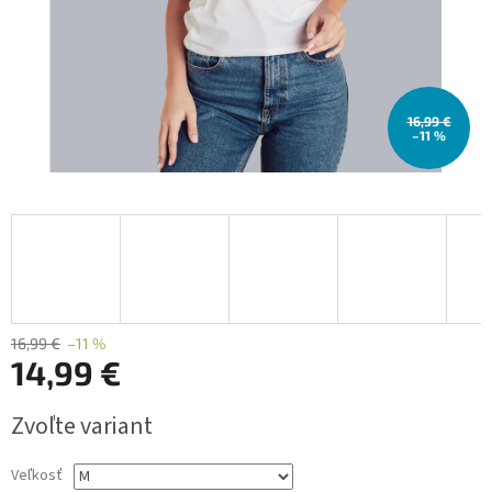
16,99 €
–11 %
16,99 €
–11 %
14,99 €
Jednotková
Zvoľte variant
cena:
Veľkosť