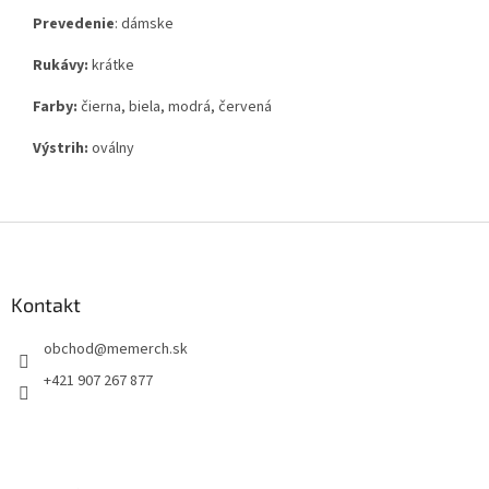
Prevedenie
: dámske
Rukávy:
krátke
Farby:
čierna, biela, modrá, červená
Výstrih:
oválny
Z
á
p
ä
Kontakt
t
obchod
@
memerch.sk
i
e
+421 907 267 877