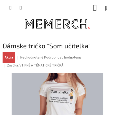
Prejsť
NÁKUP
na
obsah
KOŠÍK
Dámske tričko "Som učiteľka"
Priemerné
Neohodnotené
Podrobnosti hodnotenia
Akcia
hodnotenie
Značka:
VTIPNÉ A TÉMATICKÉ TRIČKÁ
produktu
je
0,0
z
5
hviezdičiek.