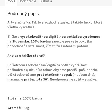
Popis
Hodnotenie
Diskusia
Podrobný popis
Aj ty si učiteľka. Tak to si rozhodne zaslúžiš takéto tričko, ktoré
všetko vysvetľuje.
Tričko s
vysokokvalitnou digitálnou potlačou vyrobenou
na Slovensku.
100% bavlna
zaručuje pre vašu pokožku
pohodlnosť a vzdušnosť, čím znižuje intenzitu potenia.
Ako sa o tričko starať?
Pri šetrnom zaobchádzaní digitálna potlač vydrží bez
poškodenia aj niekoľko rokov. Aby sme predišli poškodeniu,
tričká odporúčame
prať otočené naopak
(motívom dnu),
maximálne
pri teplote 30°.
Neodporúčame sušiť v sušičke.
Zloženie
:
100% bavlna
Gramáž:
185g