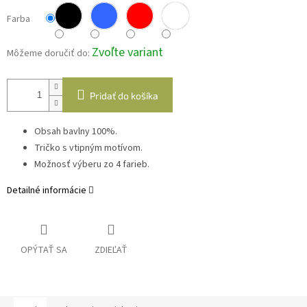
Farba
Zvoľte variant
Môžeme doručiť do:
Pridať do košíka
Obsah bavlny 100%.
Tričko s vtipným motívom.
Možnosť výberu zo 4 farieb.
Detailné informácie
OPÝTAŤ SA
ZDIEĽAŤ