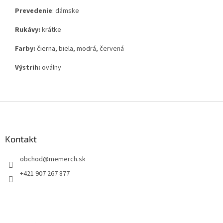
Prevedenie
: dámske
Rukávy:
krátke
Farby:
čierna, biela, modrá, červená
Výstrih:
oválny
Z
á
p
ä
Kontakt
t
obchod
@
memerch.sk
i
e
+421 907 267 877