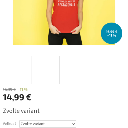
16,99 €
–11 %
16,99 €
–11 %
14,99 €
Jednotková
Zvoľte variant
cena:
Veľkosť