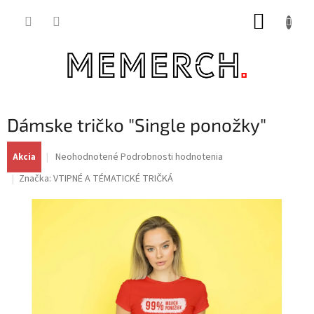
Prejsť
NÁKUP
na
obsah
KOŠÍK
Dámske tričko "Single ponožky"
Priemerné
Neohodnotené
Podrobnosti hodnotenia
Akcia
hodnotenie
Značka:
VTIPNÉ A TÉMATICKÉ TRIČKÁ
produktu
je
0,0
z
5
hviezdičiek.