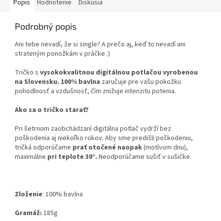
Popis
Hodnotenie
Diskusia
Podrobný popis
Ani tebe nevadí, že si single? A prečo aj, keď to nevadí ani
strateným ponožkám v práčke :)
Tričko s
vysokokvalitnou digitálnou potlačou vyrobenou
na Slovensku.
100% bavlna
zaručuje pre vašu pokožku
pohodlnosť a vzdušnosť, čím znižuje intenzitu potenia.
Ako sa o tričko starať?
Pri šetrnom zaobchádzaní digitálna potlač vydrží bez
poškodenia aj niekoľko rokov. Aby sme predišli poškodeniu,
tričká odporúčame
prať otočené naopak
(motívom dnu),
maximálne
pri teplote 30°.
Neodporúčame sušiť v sušičke.
Zloženie
:
100% bavlna
Gramáž:
185g