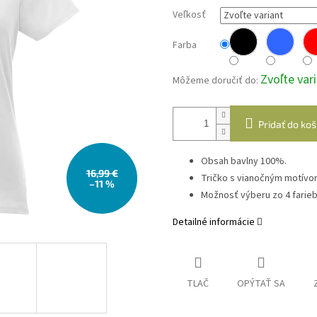
Veľkosť
Farba
Zvoľte var
Môžeme doručiť do:
Pridať do koš
Obsah bavlny 100%.
16,99 €
Tričko s vianočným motívo
–11 %
Možnosť výberu zo 4 farieb
Detailné informácie
TLAČ
OPÝTAŤ SA