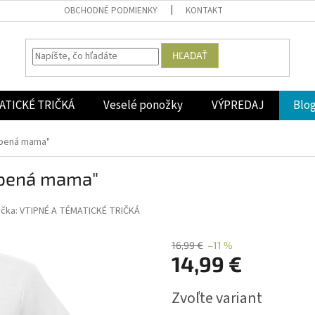
OBCHODNÉ PODMIENKY
KONTAKT
HĽADAŤ
ATICKÉ TRIČKÁ
Veselé ponožky
VÝPREDAJ
Blo
úbená mama"
úbená mama"
ačka:
VTIPNÉ A TÉMATICKÉ TRIČKÁ
16,99 €
–11 %
14,99 €
Jednotková
Zvoľte variant
cena: