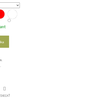
iant
íka
m.
.
ZDIEĽAŤ