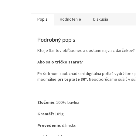
Popis
Hodnotenie
Diskusia
Podrobný popis
Kto je Santov obľúbenec a dostane najviac darčekov? 
Ako sa o tričko starať?
Pri šetrnom zaobchádzaní digitálna potlač vydrží bez
maximálne
pri teplote 30°.
Neodporúčame sušiť v su
Zloženie
:
100% bavlna
Gramáž:
185g
Prevedenie
: dámske