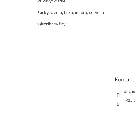
Rukávy:
krátke
Farby:
čierna, biela, modrá, červená
Výstrih:
oválny
Z
á
p
ä
t
Kontakt
i
e
obcho
+421 9