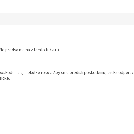
No predsa mama v tomto tričku :)
 poškodenia aj niekoľko rokov. Aby sme predišli poškodeniu, tričká odpor
šičke.