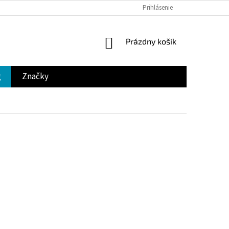
Prihlásenie
NÁKUPNÝ
Prázdny košík
KOŠÍK
g
Značky