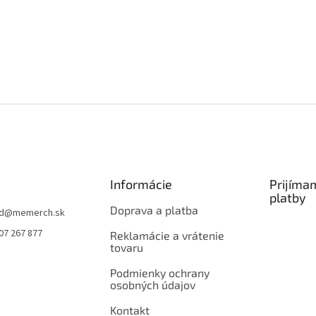
Informácie
Prijíma
platby
Doprava a platba
d
@
memerch.sk
07 267 877
Reklamácie a vrátenie
tovaru
Podmienky ochrany
osobných údajov
Kontakt