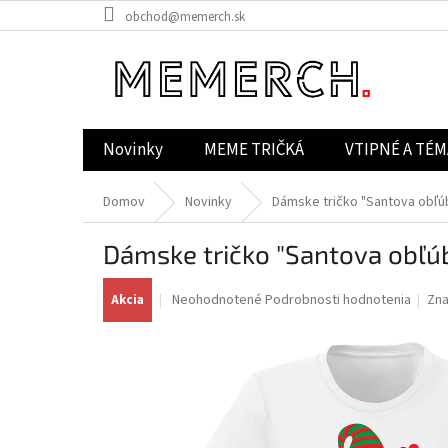
Prejsť
obchod@memerch.sk
na
obsah
Novinky
MEME TRIČKÁ
VTIPNÉ A TÉM
Domov
Novinky
Dámske tričko "Santova obľ
Dámske tričko "Santova obľ
Priemerné
Neohodnotené
Podrobnosti hodnotenia
Zn
Akcia
hodnotenie
produktu
je
0,0
z
5
hviezdičiek.