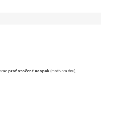
účame
prať otočené naopak
(motívom dnu),