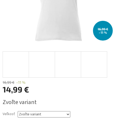
16,99 €
–11 %
16,99 €
–11 %
14,99 €
Jednotková
Zvoľte variant
cena:
Veľkosť