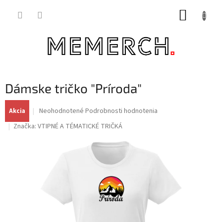
Prejsť
NÁKUP
na
obsah
KOŠÍK
Dámske tričko "Príroda"
Priemerné
Neohodnotené
Podrobnosti hodnotenia
Akcia
hodnotenie
Značka:
VTIPNÉ A TÉMATICKÉ TRIČKÁ
produktu
je
0,0
z
5
hviezdičiek.