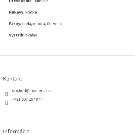
Prevedenie
: dámske
Rukávy:
krátke
Farby:
biela, modrá, červená
Výstrih:
oválny
Z
á
p
ä
Kontakt
t
obchod
@
memerch.sk
i
e
+421 907 267 877
Informácie