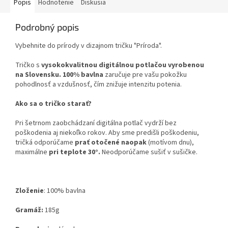
Popis
Hodnotenie
Diskusia
Podrobný popis
Vybehnite do prírody v dizajnom tričku "Príroda".
Tričko s
vysokokvalitnou digitálnou potlačou vyrobenou
na Slovensku.
100% bavlna
zaručuje pre vašu pokožku
pohodlnosť a vzdušnosť, čím znižuje intenzitu potenia.
Ako sa o tričko starať?
Pri šetrnom zaobchádzaní digitálna potlač vydrží bez
poškodenia aj niekoľko rokov. Aby sme predišli poškodeniu,
tričká odporúčame
prať otočené naopak
(motívom dnu),
maximálne
pri teplote 30°.
Neodporúčame sušiť v sušičke.
Zloženie
:
100% bavlna
Gramáž:
185g