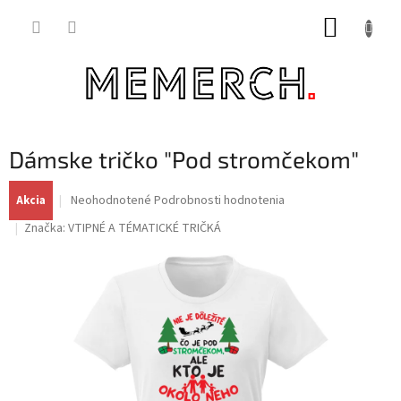
Prejsť
NÁKUP
na
obsah
KOŠÍK
Dámske tričko "Pod stromčekom"
Priemerné
Neohodnotené
Podrobnosti hodnotenia
Akcia
hodnotenie
Značka:
VTIPNÉ A TÉMATICKÉ TRIČKÁ
produktu
je
0,0
z
5
hviezdičiek.