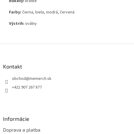
Rukávy:
krátke
Farby:
čierna, biela, modrá, červená
Výstrih:
oválny
Z
á
p
ä
Kontakt
t
obchod
@
memerch.sk
i
e
+421 907 267 877
Informácie
Doprava a platba