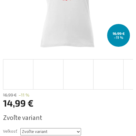
16,99 €
–11 %
16,99 €
–11 %
14,99 €
Jednotková
Zvoľte variant
cena:
Veľkosť