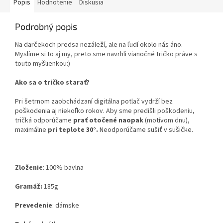
Popis
Hodnotenie
Diskusia
Podrobný popis
Na darčekoch predsa nezáleží, ale na ľudí okolo nás áno.
Myslíme si to aj my, preto sme navrhli vianočné tričko práve s
touto myšlienkou:)
Ako sa o tričko starať?
Pri šetrnom zaobchádzaní digitálna potlač vydrží bez
poškodenia aj niekoľko rokov. Aby sme predišli poškodeniu,
tričká odporúčame
prať otočené naopak
(motívom dnu),
maximálne
pri teplote 30°.
Neodporúčame sušiť v sušičke.
Zloženie
:
100% bavlna
Gramáž:
185g
Prevedenie
: dámske