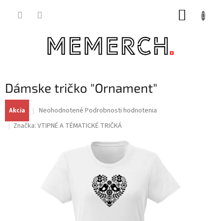
Prejsť
NÁKUP
na
obsah
KOŠÍK
Dámske tričko "Ornament"
Priemerné
Neohodnotené
Podrobnosti hodnotenia
Akcia
hodnotenie
Značka:
VTIPNÉ A TÉMATICKÉ TRIČKÁ
produktu
je
0,0
z
5
hviezdičiek.