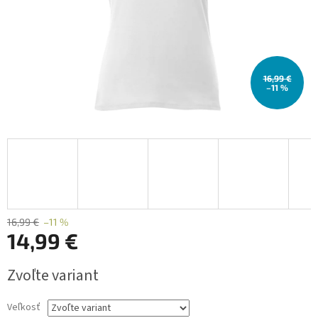
16,99 €
–11 %
16,99 €
–11 %
14,99 €
Jednotková
Zvoľte variant
cena:
Veľkosť