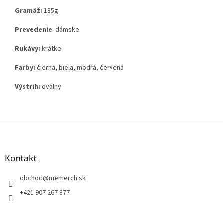
Gramáž:
185g
Prevedenie
: dámske
Rukávy:
krátke
Farby:
čierna, biela, modrá, červená
Výstrih:
oválny
Z
á
p
ä
Kontakt
t
obchod
@
memerch.sk
i
e
+421 907 267 877