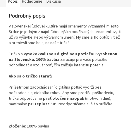
Popis
Hodnotenie
Diskusia
Podrobný popis
V slovenskej ľudovej kultúre majú ornamenty významné miesto.
Srdce je jedným z najobľúbenejších používaných ornamentov, či
už vo výšivke alebo výtvarnom umení. My sme si ho obľúbili tiež
a preniesli sme ho aj na naše tričká.
Tričko s
vysokokvalitnou digitálnou potlačou vyrobenou
na Slovensku.
100% bavlna
zaručuje pre vašu pokožku
pohodlnosť a vzdušnosť, čím znižuje intenzitu potenia.
Ako sa o tričko starať?
Pri šetrnom zaobchádzaní digitálna potlač vydrží bez
poškodenia aj niekoľko rokov. Aby sme predišli poškodeniu,
tričká odporúčame
prať otočené naopak
(motívom dnu),
maximálne
pri teplote 30°.
Neodporúčame sušiť v sušičke.
Zloženie
:
100% bavlna