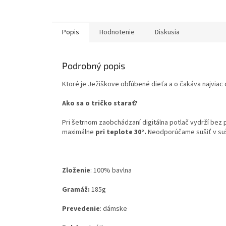
Popis
Hodnotenie
Diskusia
Podrobný popis
Ktoré je Ježiškove obľúbené dieťa a o čakáva najviac
Ako sa o tričko starať?
Pri šetrnom zaobchádzaní digitálna potlač vydrží bez
maximálne
pri teplote 30°.
Neodporúčame sušiť v su
Zloženie
:
100% bavlna
Gramáž:
185g
Prevedenie
: dámske