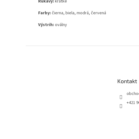
Rukávy:
krátke
Farby:
čierna, biela, modrá, červená
Výstrih:
oválny
Z
á
p
ä
t
Kontakt
i
e
obcho
+421 9