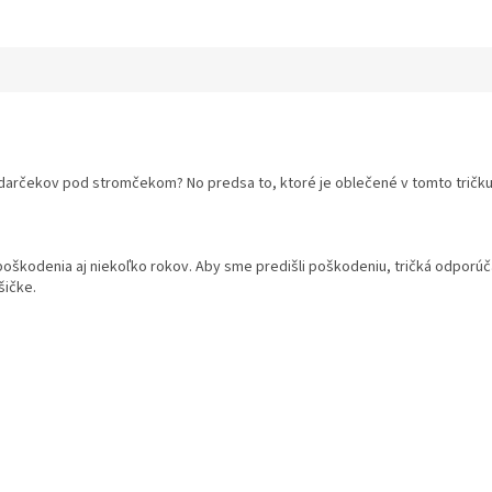
 darčekov pod stromčekom? No predsa to, ktoré je oblečené v tomto tričku 
 poškodenia aj niekoľko rokov. Aby sme predišli poškodeniu, tričká odpor
šičke.