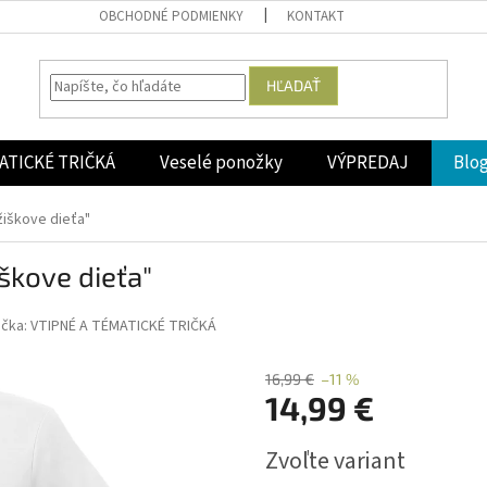
OBCHODNÉ PODMIENKY
KONTAKT
HĽADAŤ
ATICKÉ TRIČKÁ
Veselé ponožky
VÝPREDAJ
Blo
iškove dieťa"
škove dieťa"
ačka:
VTIPNÉ A TÉMATICKÉ TRIČKÁ
16,99 €
–11 %
14,99 €
Jednotková
Zvoľte variant
cena: