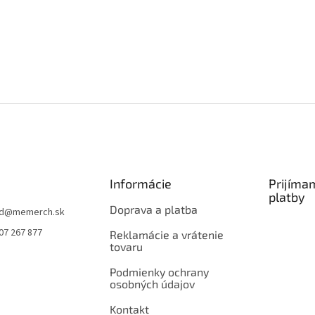
Informácie
Prijíma
platby
Doprava a platba
d
@
memerch.sk
07 267 877
Reklamácie a vrátenie
tovaru
Podmienky ochrany
osobných údajov
Kontakt