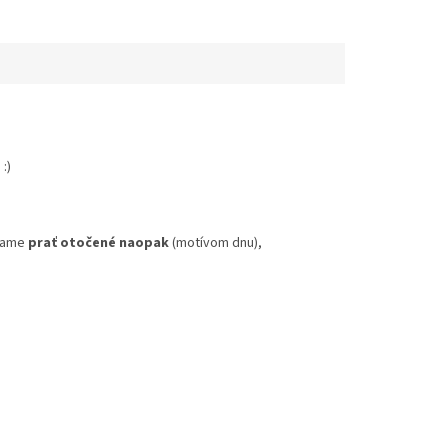
:)
účame
prať otočené naopak
(motívom dnu),