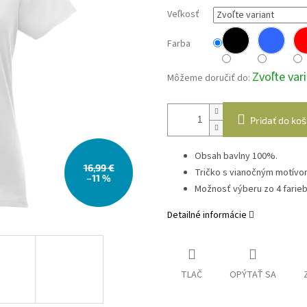
Veľkosť
Farba
Zvoľte var
Môžeme doručiť do:
Pridať do koš
Obsah bavlny 100%.
16,99 €
Tričko s vianočným motívo
–11 %
Možnosť výberu zo 4 farieb
Detailné informácie
TLAČ
OPÝTAŤ SA