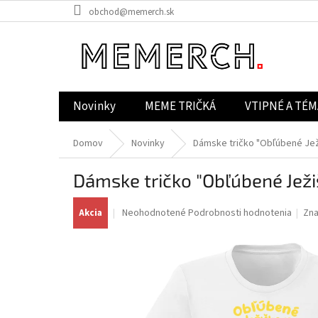
Prejsť
obchod@memerch.sk
na
obsah
Novinky
MEME TRIČKÁ
VTIPNÉ A TÉM
Domov
Novinky
Dámske tričko "Obľúbené Jež
Dámske tričko "Obľúbené Ježi
Priemerné
Neohodnotené
Podrobnosti hodnotenia
Zn
Akcia
hodnotenie
produktu
je
0,0
z
5
hviezdičiek.