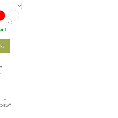
iant
íka
m.
.
ZDIEĽAŤ