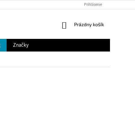
Prihlásenie
NÁKUPNÝ
Prázdny košík
KOŠÍK
g
Značky