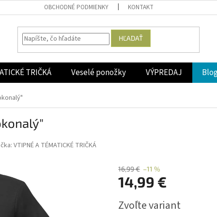
OBCHODNÉ PODMIENKY
KONTAKT
HĽADAŤ
ATICKÉ TRIČKÁ
Veselé ponožky
VÝPREDAJ
Blo
okonalý"
okonalý"
ačka:
VTIPNÉ A TÉMATICKÉ TRIČKÁ
16,99 €
–11 %
14,99 €
Jednotková
Zvoľte variant
cena: