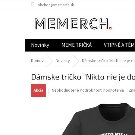
Prejsť
obchod@memerch.sk
na
obsah
Novinky
MEME TRIČKÁ
VTIPNÉ A TÉM
Domov
Novinky
Dámske tričko "Nikto nie je d
Dámske tričko "Nikto nie je d
Priemerné
Neohodnotené
Podrobnosti hodnotenia
Zn
Akcia
hodnotenie
produktu
je
0,0
z
5
hviezdičiek.