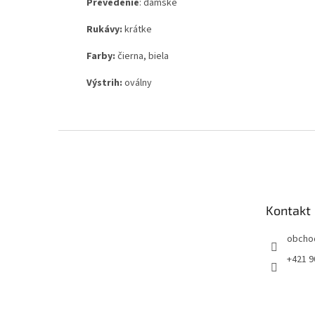
Prevedenie
: dámske
Rukávy:
krátke
Farby:
čierna, biela
Výstrih:
oválny
Z
á
p
ä
t
Kontakt
i
e
obcho
+421 9