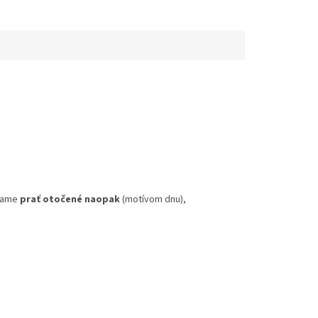
účame
prať otočené naopak
(motívom dnu),