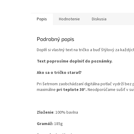
Popis
Hodnotenie
Diskusia
Podrobný popis
Doplň si vlastný text na tričko
a buď štýlový za každých
Text poprosíme doplniť do poznámky.
Ako sa o tričko starať?
Pri šetrnom zaobchádzaní digitálna potlač vydrží bez
maximálne
pri teplote 30°.
Neodporúčame sušiť v su
Zloženie
:
100% bavlna
Gramáž:
185g