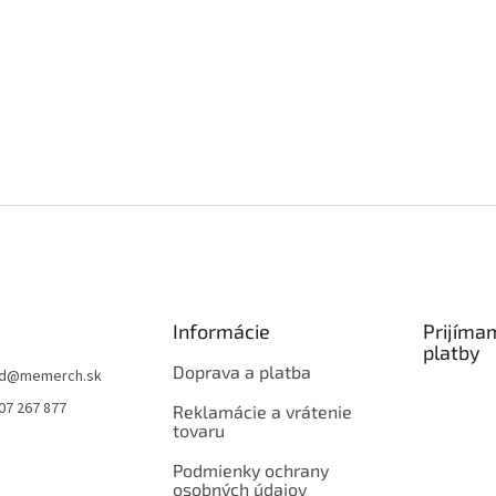
Informácie
Prijíma
platby
Doprava a platba
d
@
memerch.sk
07 267 877
Reklamácie a vrátenie
tovaru
Podmienky ochrany
osobných údajov