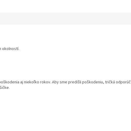
 okolností.
 poškodenia aj niekoľko rokov. Aby sme predišli poškodeniu, tričká odpor
šičke.