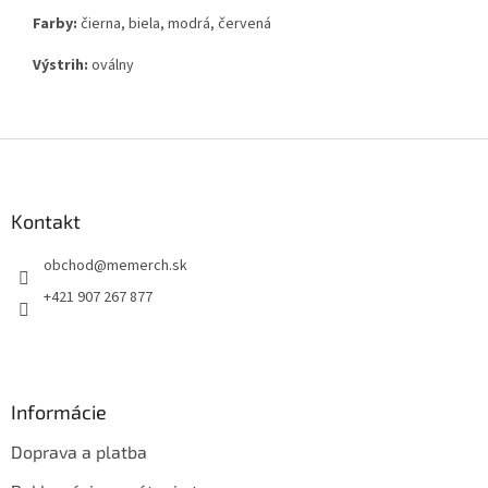
Farby:
čierna, biela, modrá, červená
Výstrih:
oválny
Z
á
p
ä
Kontakt
t
obchod
@
memerch.sk
i
e
+421 907 267 877
Informácie
Doprava a platba