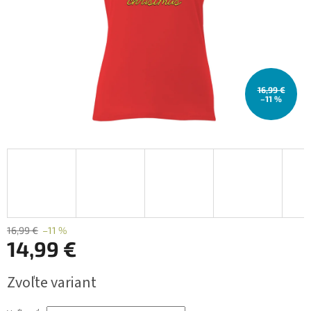
16,99 €
–11 %
16,99 €
–11 %
14,99 €
Jednotková
Zvoľte variant
cena: