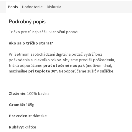
Popis
Hodnotenie
Diskusia
Podrobný popis
Tričko pre tú najväčšiu vianočnú pohodu.
Ako sa o tričko starať?
Pri šetrnom zaobchádzaní digitálna potlač vydrží bez
poškodenia aj niekoľko rokov. Aby sme predišli poškodeniu,
tričká odporúčame
prať otočené naopak
(motívom dnu),
maximálne
pri teplote 30°.
Neodporúčame sušiť v sušičke.
Zloženie
:
100% bavlna
Gramáž:
185g
Prevedenie
: dámske
Rukávy:
krátke