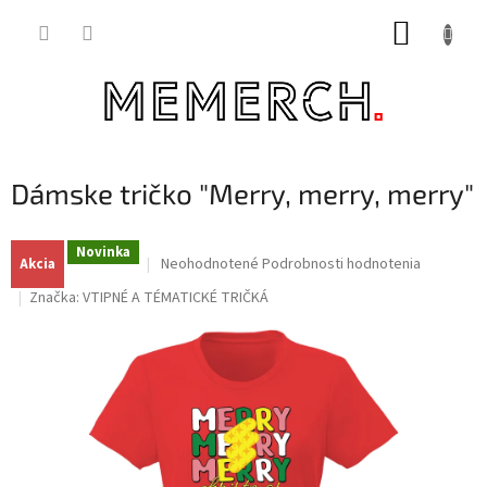
Prejsť
NÁKUP
na
obsah
KOŠÍK
Dámske tričko "Merry, merry, merry"
Novinka
Priemerné
Neohodnotené
Podrobnosti hodnotenia
Akcia
hodnotenie
Značka:
VTIPNÉ A TÉMATICKÉ TRIČKÁ
produktu
je
0,0
z
5
hviezdičiek.