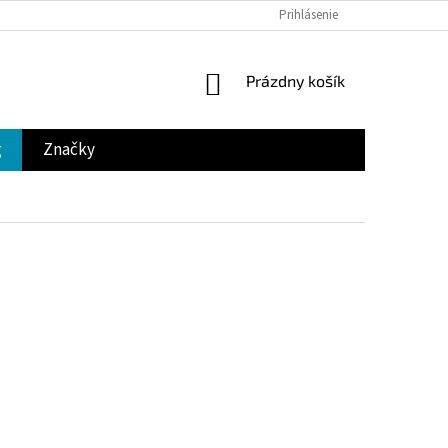
Prihlásenie
NÁKUPNÝ
Prázdny košík
KOŠÍK
g
Značky