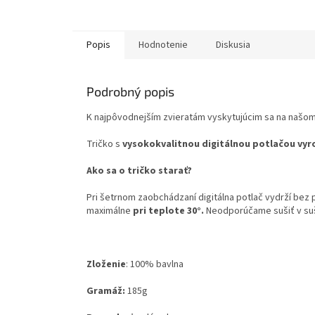
Popis
Hodnotenie
Diskusia
Podrobný popis
K najpôvodnejším zvieratám vyskytujúcim sa na naš
Tričko s
vysokokvalitnou digitálnou potlačou vyr
Ako sa o tričko starať?
Pri šetrnom zaobchádzaní digitálna potlač vydrží bez
maximálne
pri teplote 30°.
Neodporúčame sušiť v su
Zloženie
:
100% bavlna
Gramáž:
185g