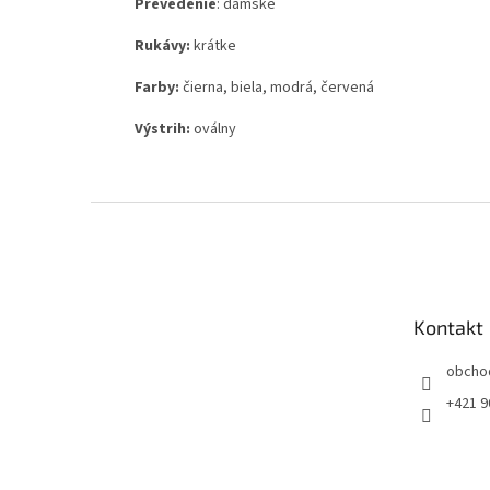
Prevedenie
: dámske
Rukávy:
krátke
Farby:
čierna, biela, modrá, červená
Výstrih:
oválny
Z
á
p
ä
t
Kontakt
i
e
obcho
+421 9