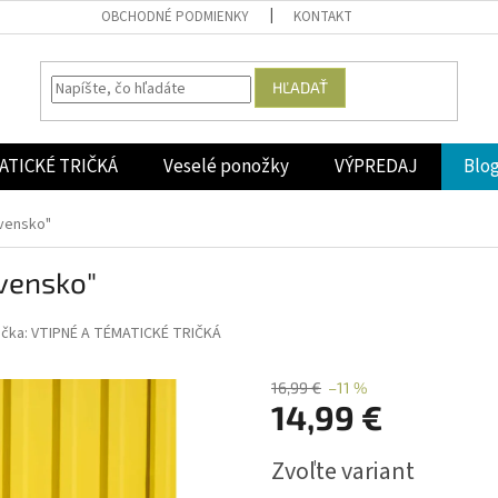
OBCHODNÉ PODMIENKY
KONTAKT
HĽADAŤ
ATICKÉ TRIČKÁ
Veselé ponožky
VÝPREDAJ
Blo
ovensko"
vensko"
ačka:
VTIPNÉ A TÉMATICKÉ TRIČKÁ
16,99 €
–11 %
14,99 €
Jednotková
Zvoľte variant
cena: