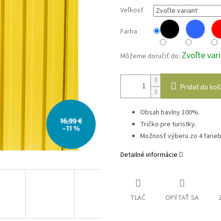
Veľkosť
Farba
Zvoľte var
Môžeme doručiť do:
Pridať do koš
Obsah bavlny 100%.
16,99 €
Tričko pre turistky.
–11 %
Možnosť výberu zo 4 farieb
Detailné informácie
TLAČ
OPÝTAŤ SA