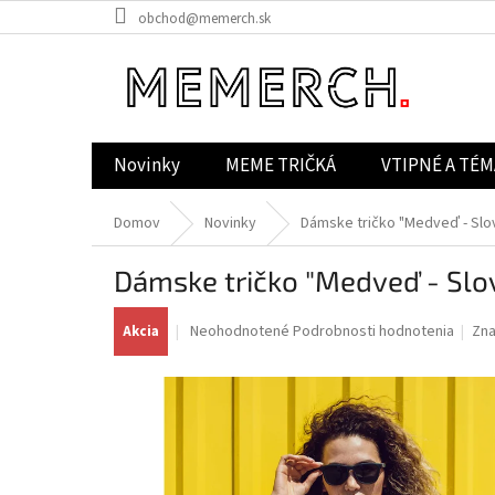
Prejsť
obchod@memerch.sk
na
obsah
Novinky
MEME TRIČKÁ
VTIPNÉ A TÉM
Domov
Novinky
Dámske tričko "Medveď - Sl
Dámske tričko "Medveď - Slo
Priemerné
Neohodnotené
Podrobnosti hodnotenia
Zn
Akcia
hodnotenie
produktu
je
0,0
z
5
hviezdičiek.