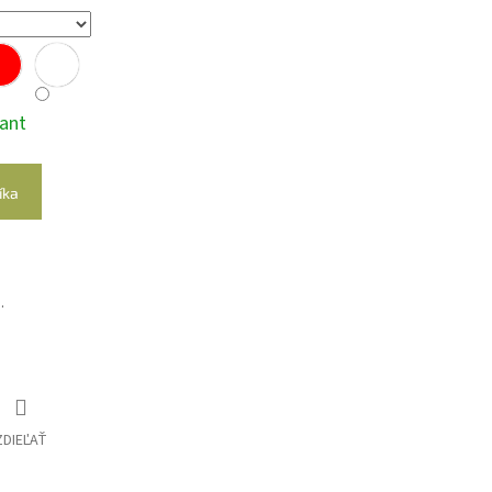
iant
íka
.
ZDIEĽAŤ