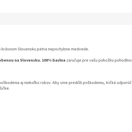
om krásnom Slovensku patria nepochybne medvede.
obenou na Slovensku.
100% bavlna
zaručuje pre vašu pokožku pohodlnosť
 poškodenia aj niekoľko rokov. Aby sme predišli poškodeniu, tričká odpor
šičke.