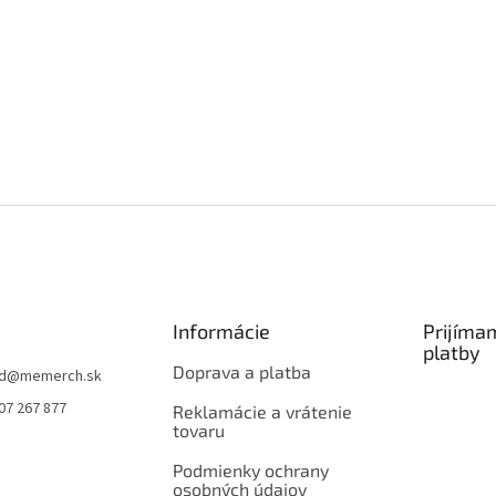
Informácie
Prijíma
platby
Doprava a platba
d
@
memerch.sk
07 267 877
Reklamácie a vrátenie
tovaru
Podmienky ochrany
osobných údajov