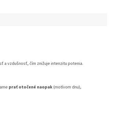
 a vzdušnosť, čím znižuje intenzitu potenia.
účame
prať otočené naopak
(motívom dnu),