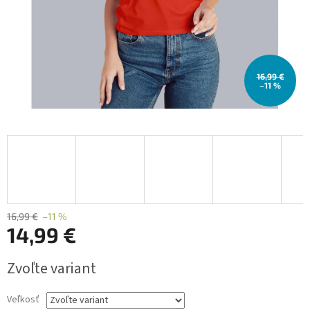
16,99 €
–11 %
16,99 €
–11 %
14,99 €
Jednotková
Zvoľte variant
cena:
Veľkosť