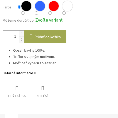
Farba
Zvoľte variant
Môžeme doručiť do:
Pridať do košíka
Obsah bavlny 100%.
Tričko s vtipným motívom.
Možnosť výberu zo 4 farieb.
Detailné informácie
OPÝTAŤ SA
ZDIEĽAŤ