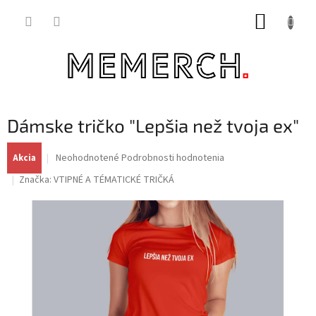
Prejsť
NÁKUP
na
obsah
KOŠÍK
Dámske tričko "Lepšia než tvoja ex"
Priemerné
Neohodnotené
Podrobnosti hodnotenia
Akcia
hodnotenie
Značka:
VTIPNÉ A TÉMATICKÉ TRIČKÁ
produktu
je
0,0
z
5
hviezdičiek.