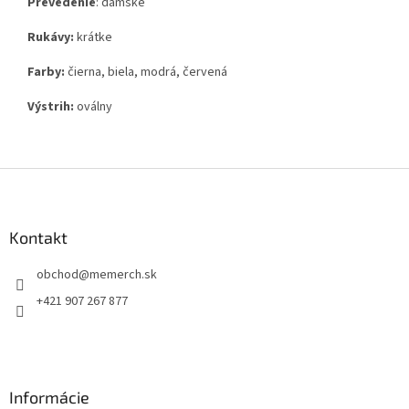
Prevedenie
: dámske
Rukávy:
krátke
Farby:
čierna, biela, modrá, červená
Výstrih:
oválny
Z
á
p
ä
Kontakt
t
obchod
@
memerch.sk
i
e
+421 907 267 877
Informácie