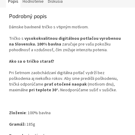
Popis
Hodnotenie
Diskusia
Podrobný popis
Dámske bavlnené tričko s vtipným motívom.
Tričko s
vysokokvalitnou digitálnou potlačou vyrobenou
na Slovensku.
100% bavlna
zaručuje pre vašu pokožku
pohodlnosť a vzdušnosť, čím znižuje intenzitu potenia.
Ako sa o tričko starať?
Pri šetrnom zaobchádzaní digitálna potlač vydrží bez
poškodenia aj niekoľko rokov. Aby sme predišli poškodeniu,
tričká odporúčame
prať otočené naopak
(motívom dnu),
maximálne
pri teplote 30°.
Neodporúčame sušiť v sušičke.
Zloženie
:
100% bavlna
Gramáž:
185g