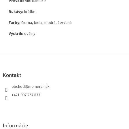
Prevedenie
: dámske
Rukávy:
krátke
Farby:
čierna, biela, modrá, červená
Výstrih:
oválny
Z
á
p
ä
Kontakt
t
obchod
@
memerch.sk
i
e
+421 907 267 877
Informácie