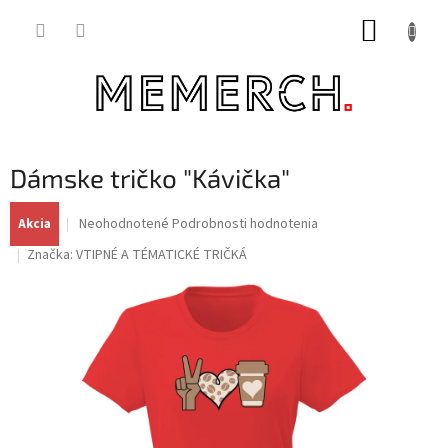
Prejsť
NÁKUP
na
obsah
KOŠÍK
Dámske tričko "Kávička"
Priemerné
Neohodnotené
Podrobnosti hodnotenia
Akcia
hodnotenie
Značka:
VTIPNÉ A TÉMATICKÉ TRIČKÁ
produktu
je
0,0
z
5
hviezdičiek.