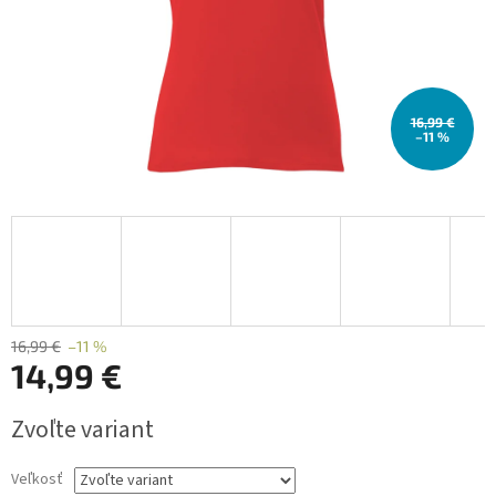
16,99 €
–11 %
16,99 €
–11 %
14,99 €
Jednotková
Zvoľte variant
cena:
Veľkosť