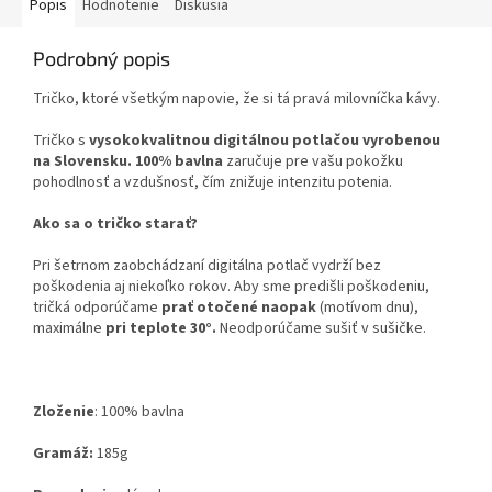
Popis
Hodnotenie
Diskusia
Podrobný popis
Tričko, ktoré všetkým napovie, že si tá pravá milovníčka kávy.
Tričko s
vysokokvalitnou digitálnou potlačou vyrobenou
na Slovensku.
100% bavlna
zaručuje pre vašu pokožku
pohodlnosť a vzdušnosť, čím znižuje intenzitu potenia.
Ako sa o tričko starať?
Pri šetrnom zaobchádzaní digitálna potlač vydrží bez
poškodenia aj niekoľko rokov. Aby sme predišli poškodeniu,
tričká odporúčame
prať otočené naopak
(motívom dnu),
maximálne
pri teplote 30°.
Neodporúčame sušiť v sušičke.
Zloženie
:
100% bavlna
Gramáž:
185g