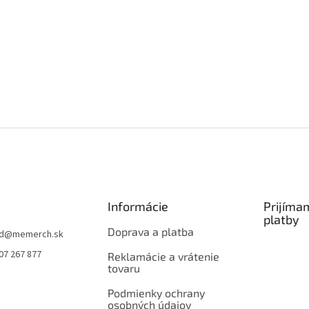
Informácie
Prijíma
platby
Doprava a platba
d
@
memerch.sk
07 267 877
Reklamácie a vrátenie
tovaru
Podmienky ochrany
osobných údajov