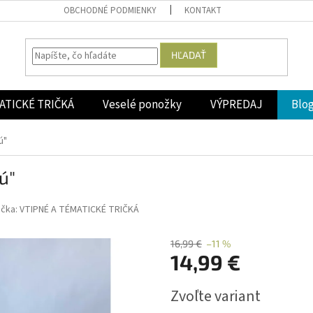
OBCHODNÉ PODMIENKY
KONTAKT
HĽADAŤ
ATICKÉ TRIČKÁ
Veselé ponožky
VÝPREDAJ
Blo
ú"
ú"
ačka:
VTIPNÉ A TÉMATICKÉ TRIČKÁ
16,99 €
–11 %
14,99 €
Jednotková
Zvoľte variant
cena: