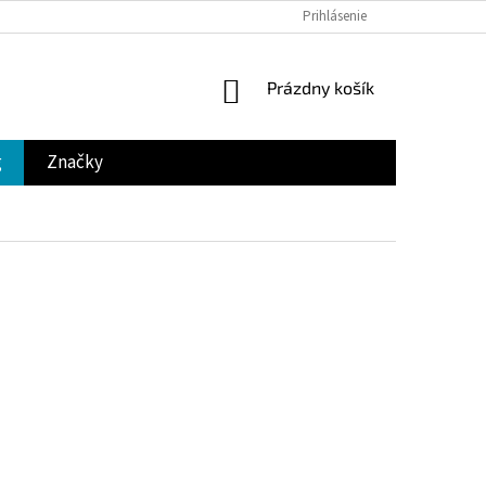
Prihlásenie
NÁKUPNÝ
Prázdny košík
KOŠÍK
g
Značky