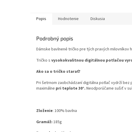
Popis
Hodnotenie
Diskusia
Podrobný popis
Dámske bavlnené tričko pre tých pravých milovníkov h
Tričko s
vysokokvalitnou digitálnou potlačou vyr
Ako sa o tričko starať?
Pri šetrnom zaobchádzaní digitálna potlač vydrží bez
maximálne
pri teplote 30°.
Neodporúčame sušiť v su
Zloženie
:
100% bavlna
Gramáž:
185g