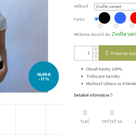
Veľkosť
Farba
Zvoľte var
Môžeme doručiť do:
Pridať do koš
Obsah bavlny 100%.
16,99 €
Tričko pre turistky.
–11 %
Možnosť výberu zo 4 farieb
Detailné informácie
TLAČ
OPÝTAŤ SA