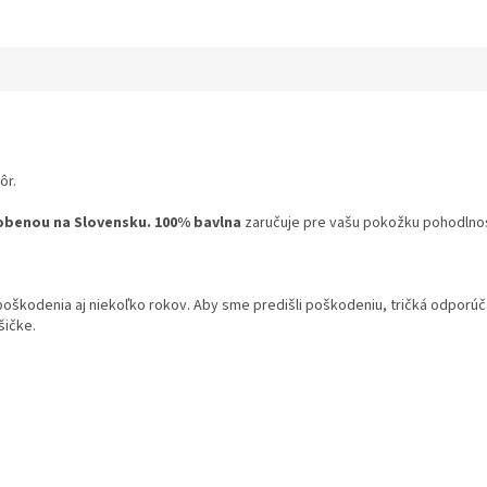
ôr.
obenou na Slovensku.
100% bavlna
zaručuje pre vašu pokožku pohodlnosť
 poškodenia aj niekoľko rokov. Aby sme predišli poškodeniu, tričká odpor
šičke.