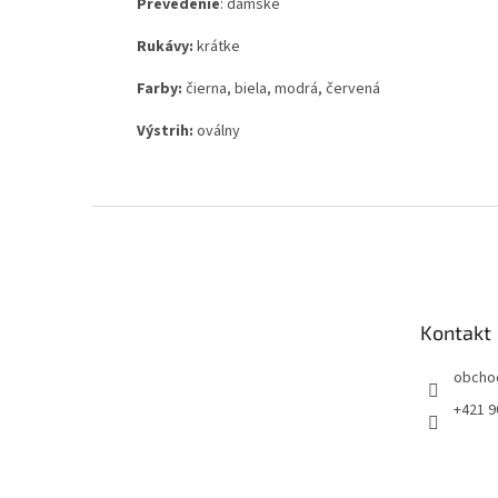
Prevedenie
: dámske
Rukávy:
krátke
Farby:
čierna, biela, modrá, červená
Výstrih:
oválny
Z
á
p
ä
t
Kontakt
i
e
obcho
+421 9