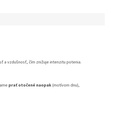
 a vzdušnosť, čím znižuje intenzitu potenia.
účame
prať otočené naopak
(motívom dnu),