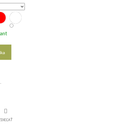
iant
íka
.
ZDIEĽAŤ