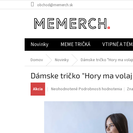
Prejsť
obchod@memerch.sk
na
obsah
Novinky
MEME TRIČKÁ
VTIPNÉ A TÉM
Domov
Novinky
Dámske tričko "Hory ma volaj
Dámske tričko "Hory ma volaj
Priemerné
Neohodnotené
Podrobnosti hodnotenia
Zn
Akcia
hodnotenie
produktu
je
0,0
z
5
hviezdičiek.