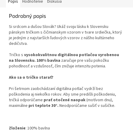
Popis
Hodnotenie
Diskusia
Podrobný popis
Si srdcom a dušou Slovák? Ukáž svoju lásku k Slovensku
pánskym tričkom s čičmianskym vzorom v tvare srdiečka, ktorý
je jedným z najstarších ľudových vzorov z nášho kultúrneho
dedičstva.
Tričko s
vysokokvalitnou digitálnou potlačou vyrobenou
na Slovensku.
100% bavlna
zaručuje pre vašu pokožku
pohodlnosť a vzdušnosť, čím znižuje intenzitu potenia.
Ako sa o tričko starať?
Pri šetrnom zaobchádzaní digitálna potlač vydrží bez
poškodenia aj niekoľko rokov. Aby sme predišli poškodeniu,
tričká odporúčame
prať otočené naopak
(motívom dnu),
maximálne
pri teplote 30°.
Neodporúčame sušiť v sušičke.
Zloženie
:
100% bavlna