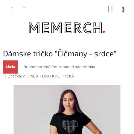
Prejsť
NÁKUP
na
obsah
KOŠÍK
Dámske tričko "Čičmany - srdce"
Priemerné
Neohodnotené
Podrobnosti hodnotenia
Akcia
hodnotenie
Značka:
VTIPNÉ A TÉMATICKÉ TRIČKÁ
produktu
je
0,0
z
5
hviezdičiek.