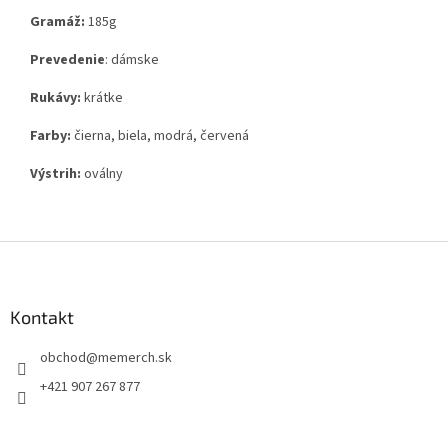
Gramáž:
185g
Prevedenie
: dámske
Rukávy:
krátke
Farby:
čierna, biela, modrá, červená
Výstrih:
oválny
Z
á
p
ä
Kontakt
t
obchod
@
memerch.sk
i
e
+421 907 267 877