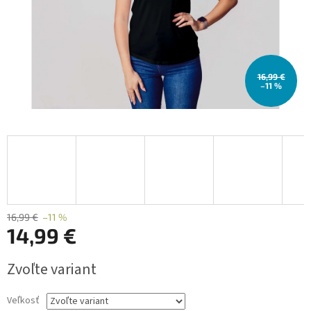
16,99 €
–11 %
16,99 €
–11 %
14,99 €
Jednotková
Zvoľte variant
cena:
Veľkosť