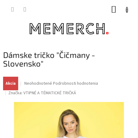
Prejsť
NÁKUP
na
obsah
KOŠÍK
Dámske tričko "Čičmany -
Slovensko"
Priemerné
Neohodnotené
Podrobnosti hodnotenia
Akcia
hodnotenie
Značka:
VTIPNÉ A TÉMATICKÉ TRIČKÁ
produktu
je
0,0
z
5
hviezdičiek.