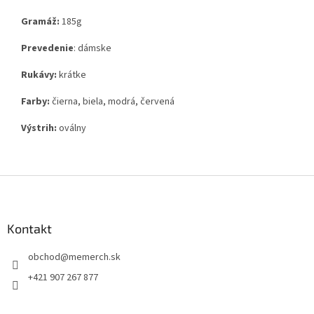
Gramáž:
185g
Prevedenie
: dámske
Rukávy:
krátke
Farby:
čierna, biela, modrá, červená
Výstrih:
oválny
Z
á
p
ä
Kontakt
t
obchod
@
memerch.sk
i
e
+421 907 267 877