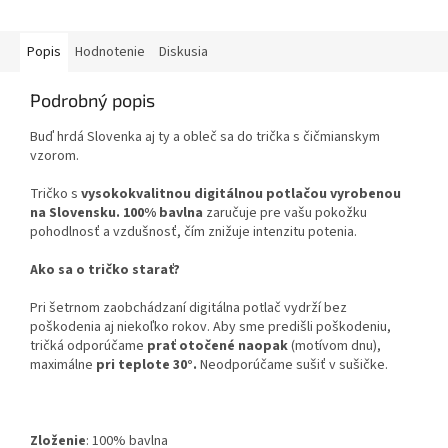
Popis
Hodnotenie
Diskusia
Podrobný popis
Buď hrdá Slovenka aj ty a obleč sa do trička s čičmianskym
vzorom.
Tričko s
vysokokvalitnou digitálnou potlačou vyrobenou
na Slovensku.
100% bavlna
zaručuje pre vašu pokožku
pohodlnosť a vzdušnosť, čím znižuje intenzitu potenia.
Ako sa o tričko starať?
Pri šetrnom zaobchádzaní digitálna potlač vydrží bez
poškodenia aj niekoľko rokov. Aby sme predišli poškodeniu,
tričká odporúčame
prať otočené naopak
(motívom dnu),
maximálne
pri teplote 30°.
Neodporúčame sušiť v sušičke.
Zloženie
:
100% bavlna