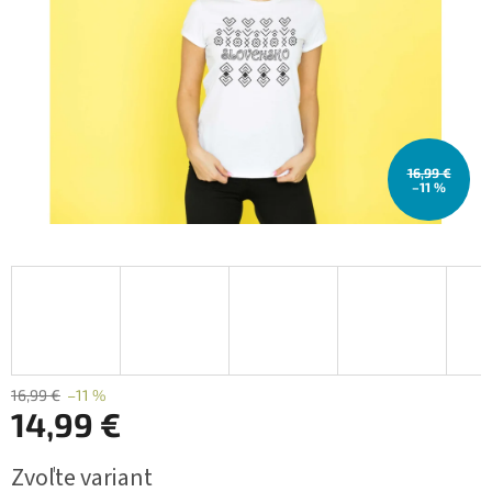
16,99 €
–11 %
16,99 €
–11 %
14,99 €
Jednotková
Zvoľte variant
cena: