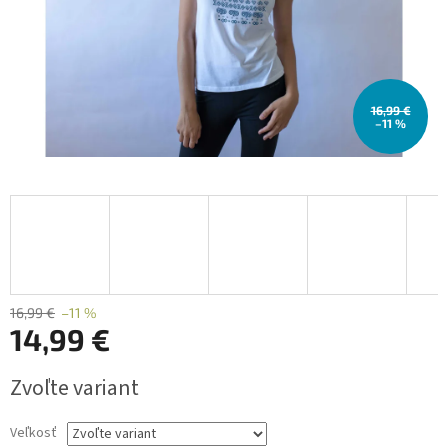
16,99 €
–11 %
16,99 €
–11 %
14,99 €
Jednotková
Zvoľte variant
cena:
Veľkosť