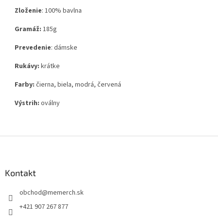
Zloženie
:
100% bavlna
Gramáž:
185g
Prevedenie
: dámske
Rukávy:
krátke
Farby:
čierna, biela, modrá, červená
Výstrih:
oválny
Z
á
p
ä
Kontakt
t
obchod
@
memerch.sk
i
e
+421 907 267 877