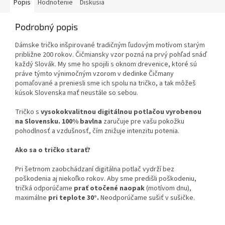
Popis
Hodnotenie
Diskusia
Podrobný popis
Dámske tričko inšpirované tradičným ľudovým motívom starým
približne 200 rokov. Čičmiansky vzor pozná na prvý pohľad snáď
každý Slovák. My sme ho spojili s oknom drevenice, ktoré sú
práve týmto výnimočným vzorom v dedinke Čičmany
pomaľované a preniesli sme ich spolu na tričko, a tak môžeš
kúsok Slovenska mať neustále so sebou.
Tričko s
vysokokvalitnou digitálnou potlačou vyrobenou
na Slovensku.
100% bavlna
zaručuje pre vašu pokožku
pohodlnosť a vzdušnosť, čím znižuje intenzitu potenia.
Ako sa o tričko starať?
Pri šetrnom zaobchádzaní digitálna potlač vydrží bez
poškodenia aj niekoľko rokov. Aby sme predišli poškodeniu,
tričká odporúčame
prať otočené naopak
(motívom dnu),
maximálne
pri teplote 30°.
Neodporúčame sušiť v sušičke.