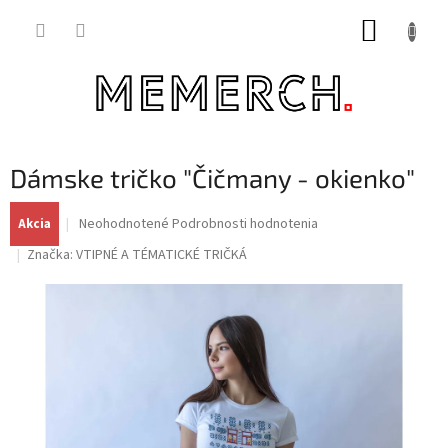
Prejsť
NÁKUP
na
obsah
KOŠÍK
Dámske tričko "Čičmany - okienko"
Priemerné
Neohodnotené
Podrobnosti hodnotenia
Akcia
hodnotenie
Značka:
VTIPNÉ A TÉMATICKÉ TRIČKÁ
produktu
je
0,0
z
5
hviezdičiek.