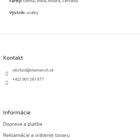
Farby:
čierna, biela, modrá, červená
Výstrih:
oválny
Z
á
p
ä
Kontakt
t
obchod
@
memerch.sk
i
e
+421 907 267 877
Informácie
Doprava a platba
Reklamácie a vrátenie tovaru