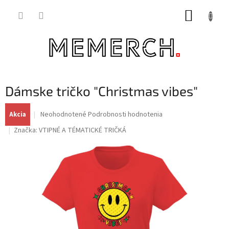
Prejsť
NÁKUP
na
obsah
KOŠÍK
Dámske tričko "Christmas vibes"
Priemerné
Neohodnotené
Podrobnosti hodnotenia
Akcia
hodnotenie
Značka:
VTIPNÉ A TÉMATICKÉ TRIČKÁ
produktu
je
0,0
z
5
hviezdičiek.