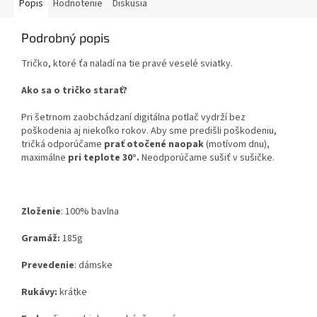
Popis
Hodnotenie
Diskusia
Podrobný popis
Tričko, ktoré ťa naladí na tie pravé veselé sviatky.
Ako sa o tričko starať?
Pri šetrnom zaobchádzaní digitálna potlač vydrží bez
poškodenia aj niekoľko rokov. Aby sme predišli poškodeniu,
tričká odporúčame
prať otočené naopak
(motívom dnu),
maximálne
pri teplote 30°.
Neodporúčame sušiť v sušičke.
Zloženie
:
100% bavlna
Gramáž:
185g
Prevedenie
: dámske
Rukávy:
krátke