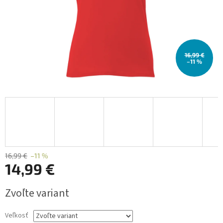
16,99 €
–11 %
16,99 €
–11 %
14,99 €
Jednotková
Zvoľte variant
cena:
Veľkosť