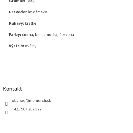
Gramáž:
185g
Prevedenie
: dámske
Rukávy:
krátke
Farby:
čierna, biela, modrá, červená
Výstrih:
oválny
Z
á
p
ä
Kontakt
t
obchod
@
memerch.sk
i
e
+421 907 267 877