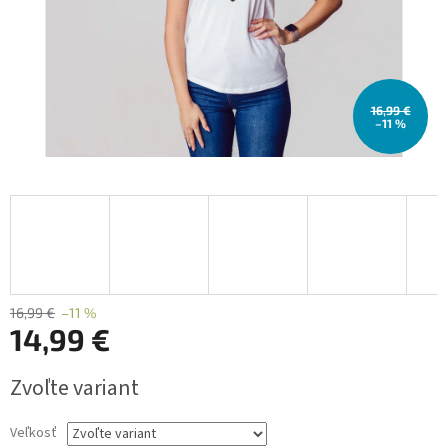
16,99 €
–11 %
16,99 €
–11 %
14,99 €
Jednotková
Zvoľte variant
cena:
Veľkosť