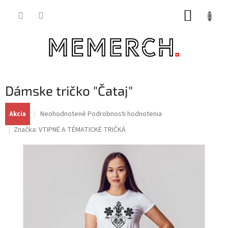
Prejsť
NÁKUP
na
obsah
KOŠÍK
Dámske tričko "Čataj"
Priemerné
Neohodnotené
Podrobnosti hodnotenia
Akcia
hodnotenie
Značka:
VTIPNÉ A TÉMATICKÉ TRIČKÁ
produktu
je
0,0
z
5
hviezdičiek.