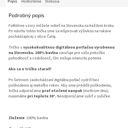
Popis
Hodnotenie
Diskusia
Podrobný popis
Folklórne vzory môžete vidieť na Slovensku na každom kroku.
Pri návrhu tohto trička sme sa inšpirovali výšivkou na rukáve
pochádzajúcej z obce Čataj.
Tričko s
vysokokvalitnou digitálnou potlačou vyrobenou
na Slovensku.
100% bavlna
zaručuje pre vašu pokožku
pohodlnosť a vzdušnosť, čím znižuje intenzitu potenia.
Ako sa o tričko starať?
Pri šetrnom zaobchádzaní digitálna potlač vydrží bez
poškodenia aj niekoľko rokov. Aby sme predišli poškodeniu,
tričká odporúčame
prať otočené naopak
(motívom dnu),
maximálne
pri teplote 30°.
Neodporúčame sušiť v sušičke.
Zloženie
:
100% bavlna