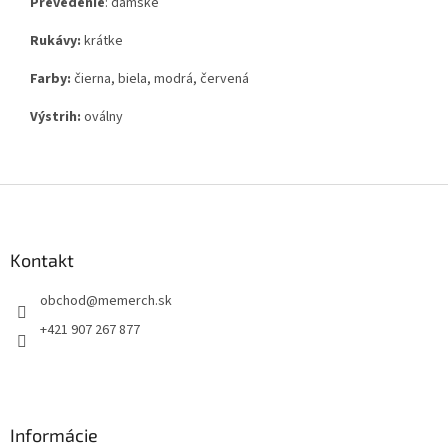
Prevedenie
: dámske
Rukávy:
krátke
Farby:
čierna, biela, modrá, červená
Výstrih:
oválny
Z
á
p
ä
Kontakt
t
obchod
@
memerch.sk
i
e
+421 907 267 877
Informácie