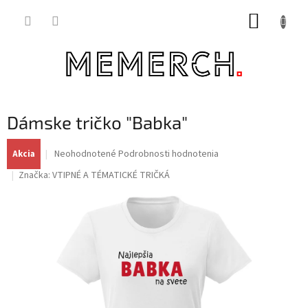
Prejsť
NÁKUP
na
obsah
KOŠÍK
Dámske tričko "Babka"
Priemerné
Neohodnotené
Podrobnosti hodnotenia
Akcia
hodnotenie
Značka:
VTIPNÉ A TÉMATICKÉ TRIČKÁ
produktu
je
0,0
z
5
hviezdičiek.