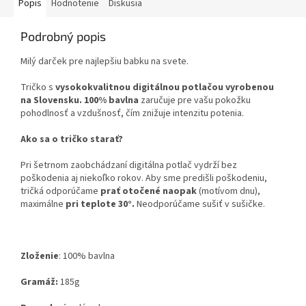
Popis
Hodnotenie
Diskusia
Podrobný popis
Milý darček pre najlepšiu babku na svete.
Tričko s
vysokokvalitnou digitálnou potlačou vyrobenou
na Slovensku.
100% bavlna
zaručuje pre vašu pokožku
pohodlnosť a vzdušnosť, čím znižuje intenzitu potenia.
Ako sa o tričko starať?
Pri šetrnom zaobchádzaní digitálna potlač vydrží bez
poškodenia aj niekoľko rokov. Aby sme predišli poškodeniu,
tričká odporúčame
prať otočené naopak
(motívom dnu),
maximálne
pri teplote 30°.
Neodporúčame sušiť v sušičke.
Zloženie
:
100% bavlna
Gramáž:
185g