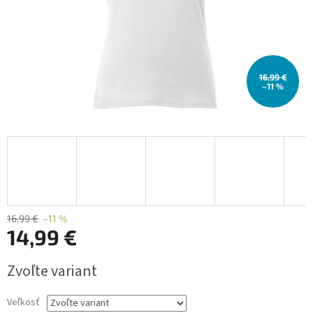
16,99 €
–11 %
16,99 €
–11 %
14,99 €
Jednotková
Zvoľte variant
cena:
Veľkosť