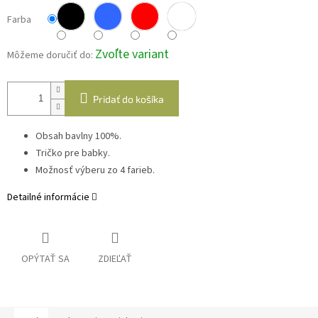
Farba
Zvoľte variant
Môžeme doručiť do:
Pridať do košíka
Obsah bavlny 100%.
Tričko pre babky.
Možnosť výberu zo 4 farieb.
Detailné informácie
OPÝTAŤ SA
ZDIEĽAŤ