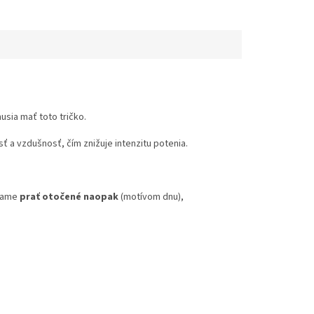
usia mať toto tričko.
 a vzdušnosť, čím znižuje intenzitu potenia.
účame
prať otočené naopak
(motívom dnu),