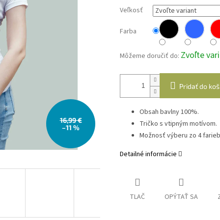
Veľkosť
Farba
Zvoľte var
Môžeme doručiť do:
Pridať do koš
Obsah bavlny 100%.
16,99 €
Tričko s vtipným motívom.
–11 %
Možnosť výberu zo 4 farieb
Detailné informácie
TLAČ
OPÝTAŤ SA