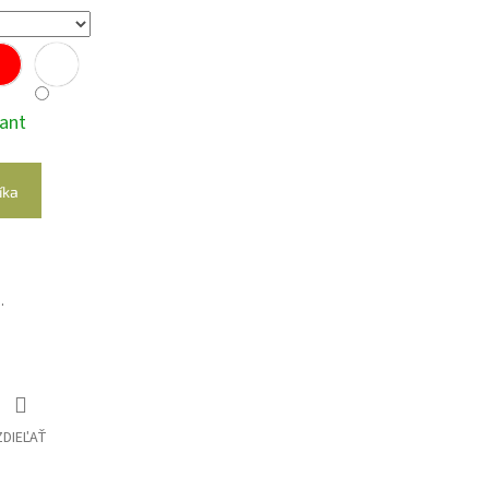
iant
íka
.
ZDIEĽAŤ