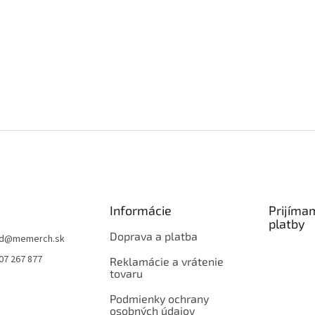
Informácie
Prijíma
platby
Doprava a platba
d
@
memerch.sk
07 267 877
Reklamácie a vrátenie
tovaru
Podmienky ochrany
osobných údajov