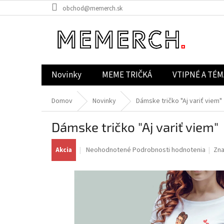
Prejsť
obchod@memerch.sk
na
obsah
Novinky
MEME TRIČKÁ
VTIPNÉ A TÉM
Domov
Novinky
Dámske tričko "Aj variť viem"
Dámske tričko "Aj variť viem"
Priemerné
Neohodnotené
Podrobnosti hodnotenia
Zn
Akcia
hodnotenie
produktu
je
0,0
z
5
hviezdičiek.