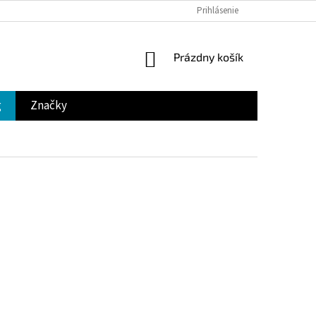
Prihlásenie
NÁKUPNÝ
Prázdny košík
KOŠÍK
g
Značky