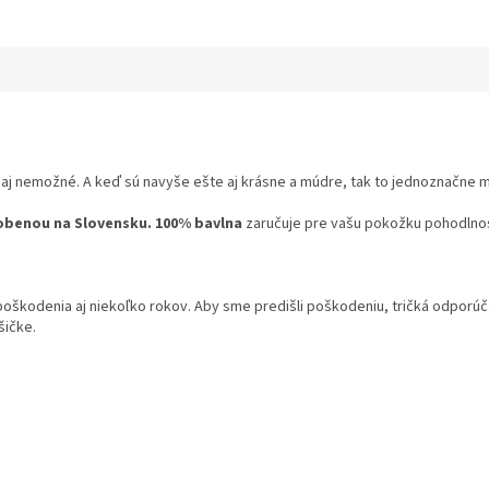
 aj nemožné. A keď sú navyše ešte aj krásne a múdre, tak to jednoznačne m
obenou na Slovensku.
100% bavlna
zaručuje pre vašu pokožku pohodlnosť
 poškodenia aj niekoľko rokov. Aby sme predišli poškodeniu, tričká odpor
šičke.