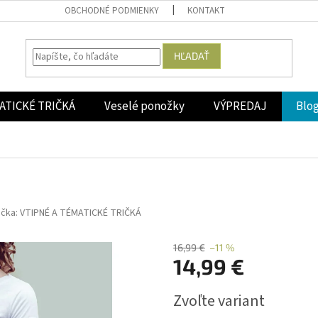
OBCHODNÉ PODMIENKY
KONTAKT
HĽADAŤ
ATICKÉ TRIČKÁ
Veselé ponožky
VÝPREDAJ
Blo
ačka:
VTIPNÉ A TÉMATICKÉ TRIČKÁ
16,99 €
–11 %
14,99 €
Jednotková
Zvoľte variant
cena: