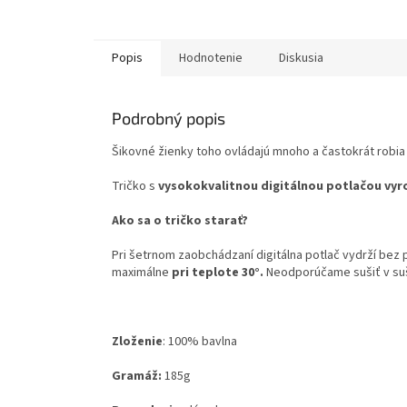
Popis
Hodnotenie
Diskusia
Podrobný popis
Šikovné žienky toho ovládajú mnoho a častokrát robia
Tričko s
vysokokvalitnou digitálnou potlačou vyr
Ako sa o tričko starať?
Pri šetrnom zaobchádzaní digitálna potlač vydrží bez
maximálne
pri teplote 30°.
Neodporúčame sušiť v su
Zloženie
:
100% bavlna
Gramáž:
185g