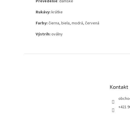
Prevedenie
: dámske
Rukávy:
krátke
Farby:
čierna, biela, modrá, červená
Výstrih:
oválny
Z
á
p
ä
t
Kontakt
i
e
obcho
+421 9