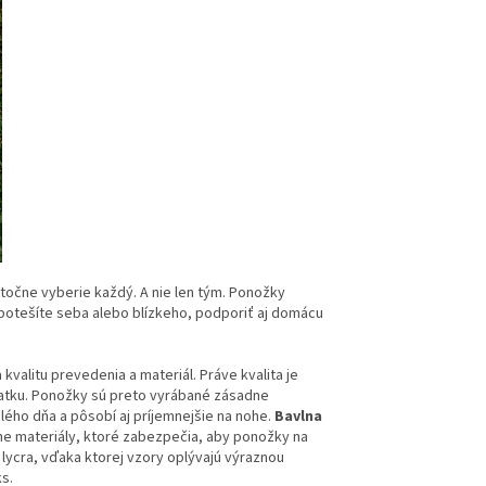
točne vyberie každý. A nie len tým. Ponožky
potešíte seba alebo blízkeho, podporiť aj domácu
kvalitu prevedenia a materiál. Práve kvalita je
čiatku. Ponožky sú preto vyrábané zásadne
lého dňa a pôsobí aj príjemnejšie na nohe.
Bavlna
ne materiály, ktoré zabezpečia, aby ponožky na
 lycra, vďaka ktorej vzory oplývajú výraznou
s.