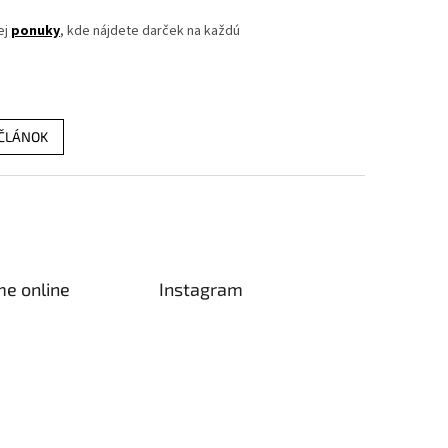
ej
ponuky
, kde nájdete darček na každú
 ČLÁNOK
me online
Instagram