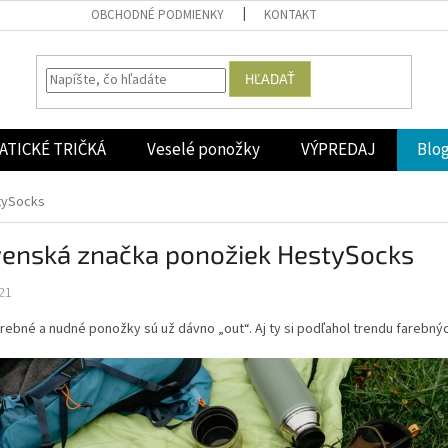
OBCHODNÉ PODMIENKY
KONTAKT
HĽADAŤ
ATICKÉ TRIČKÁ
Veselé ponožky
VÝPREDAJ
Blo
tySocks
venská značka ponožiek HestySocks
21
ebné a nudné ponožky sú už dávno „out“. Aj ty si podľahol trendu farebný