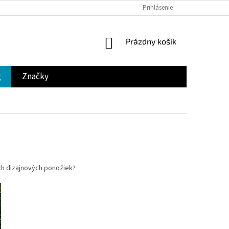
Prihlásenie
NÁKUPNÝ
Prázdny košík
KOŠÍK
g
Značky
ch dizajnových ponožiek?