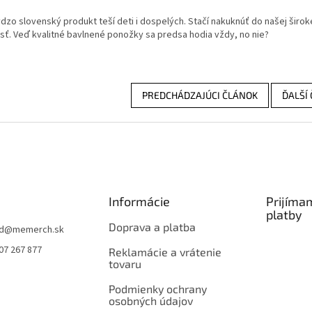
dzo slovenský produkt teší deti i dospelých. Stačí nakuknúť do našej širok
osť. Veď kvalitné bavlnené ponožky sa predsa hodia vždy, no nie?
PREDCHÁDZAJÚCI ČLÁNOK
ĎALŠÍ
Informácie
Prijíma
platby
Doprava a platba
d
@
memerch.sk
07 267 877
Reklamácie a vrátenie
tovaru
Podmienky ochrany
osobných údajov