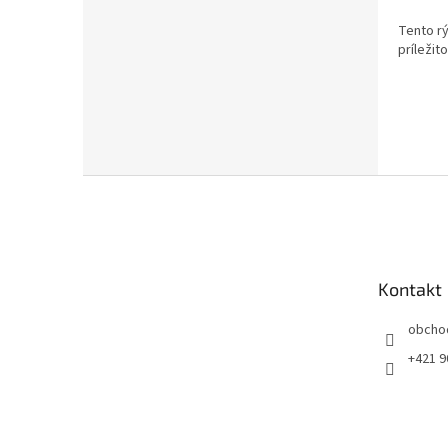
Tento rý
príležit
Z
á
p
ä
t
Kontakt
i
e
obcho
+421 9