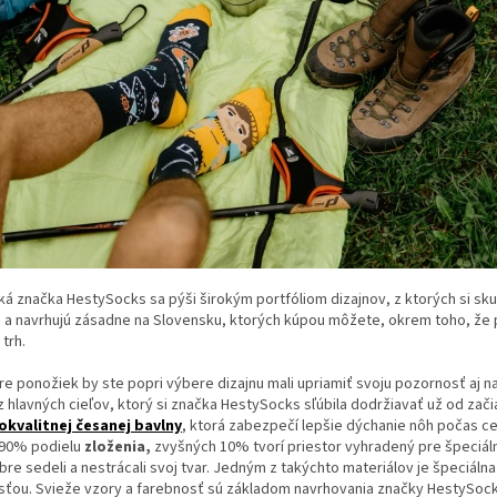
á značka HestySocks sa pýši širokým portfóliom dizajnov, z ktorých si sku
ú a navrhujú zásadne na Slovensku, ktorých kúpou môžete, okrem toho, že 
 trh.
re ponožiek by ste popri výbere dizajnu mali upriamiť svoju pozornosť aj na 
 hlavných cieľov, ktorý si značka HestySocks sľúbila dodržiavať už od za
okvalitnej česanej bavlny
, ktorá zabezpečí lepšie dýchanie nôh počas ce
ž 90% podielu
zloženia,
zvyšných 10% tvorí priestor vyhradený pre špeciál
re sedeli a nestrácali svoj tvar. Jedným z takýchto materiálov je špeciálna
sťou. Svieže vzory a farebnosť sú základom navrhovania značky HestySock