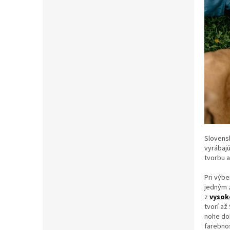
Slovensk
vyrábaj
tvorbu a
Pri výbe
jedným z
z
vysok
tvorí a
nohe dob
farebno