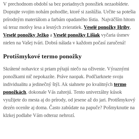
V prechodnom období sa bez poriadnych ponožiek nezaobídete.
Doprajte svojim nohám pohodlie, ktoré si zaslúžia. Určite sa potešia
prírodným materiálom a farbám opadaného lístia. Najväčším hitom
sú teraz motívy lesa a lesných zvieratiek.
Veselé ponožky Hríby
,
Veselé ponožky Ježko
a
Veselé ponožky Lišiak
vyčaria úsmev
nielen na Vašej tvári. Dobrá nálada v každom počasí zaručená!
Protišmykové termo ponožky
Skrátené nohavice si priam pýtajú niečo na oživenie. Výraznými
ponožkami nič nepokazíte. Práve naopak. Podčiarknete svoju
individualitu a jedinečný štýl. Ak siahnete po kvalitných
termo
ponožkách
, dokonale Vás zahrejú. Tento univerzálny kúsok
využijete do mesta aj do prírody, od jesene až do jari. Protišmykový
dezén oceníte aj doma. Často zabúdate na papuče? Pošmyknutie na
klzkej podlahe Vám odteraz nehrozí.