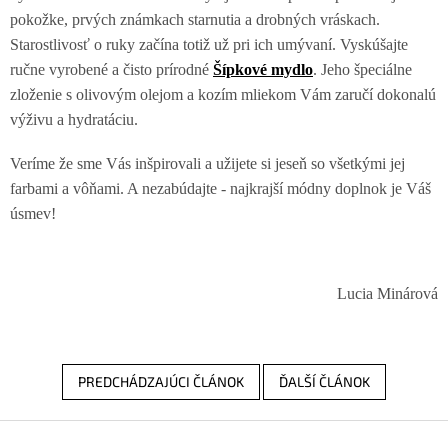
pokožke, prvých známkach starnutia a drobných vráskach.
Starostlivosť o ruky začína totiž už pri ich umývaní. Vyskúšajte
ručne vyrobené a čisto prírodné
Šípkové mydlo
. Jeho špeciálne
zloženie s olivovým olejom a kozím mliekom Vám zaručí dokonalú
výživu a hydratáciu.
Veríme že sme Vás inšpirovali a užijete si jeseň so všetkými jej
farbami a vôňami. A nezabúdajte - najkrajší módny doplnok je Váš
úsmev!
Lucia Minárová
PREDCHÁDZAJÚCI ČLÁNOK
ĎALŠÍ ČLÁNOK
Z