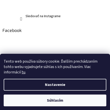
Sledovať na Instagrame
Facebook
Tento web používa súbory cookie. Ďalším prechádzaním
tohto webu vyjadrujete súhlas s ich používaním. Viac
informácií
tu
.
Nastavenie
Vytvoril Shoptet
Súhlasím
Copyright 2026
memerch.sk
. Všetky práva vyhradené.