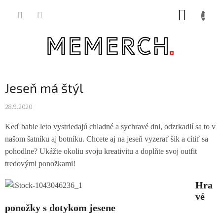
Prejsť
NÁKUP
na
obsah
KOŠÍK
Jeseň má štýl
28.9.2020
Keď babie leto vystriedajú chladné a sychravé dni, odzrkadlí sa to v
našom šatníku aj botníku. Chcete aj na jeseň vyzerať šik a cítiť sa
pohodlne? Ukážte okoliu svoju kreativitu a doplňte svoj outfit
tredovými ponožkami!
Hra
vé
ponožky s dotykom jesene