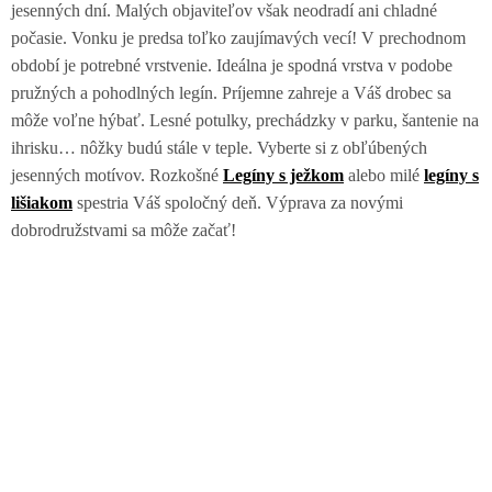
jesenných dní. Malých objaviteľov však neodradí ani chladné
počasie. Vonku je predsa toľko zaujímavých vecí! V prechodnom
období je potrebné vrstvenie. Ideálna je spodná vrstva v podobe
pružných a pohodlných legín. Príjemne zahreje a Váš drobec sa
môže voľne hýbať. Lesné potulky, prechádzky v parku, šantenie na
ihrisku… nôžky budú stále v teple. Vyberte si z obľúbených
jesenných motívov. Rozkošné
Legíny s ježkom
alebo milé
legíny s
lišiakom
spestria Váš spoločný deň. Výprava za novými
dobrodružstvami sa môže začať!