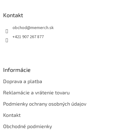
á
p
ä
Kontakt
t
obchod
@
memerch.sk
i
e
+421 907 267 877
Informácie
Doprava a platba
Reklamácie a vrátenie tovaru
Podmienky ochrany osobných údajov
Kontakt
Obchodné podmienky