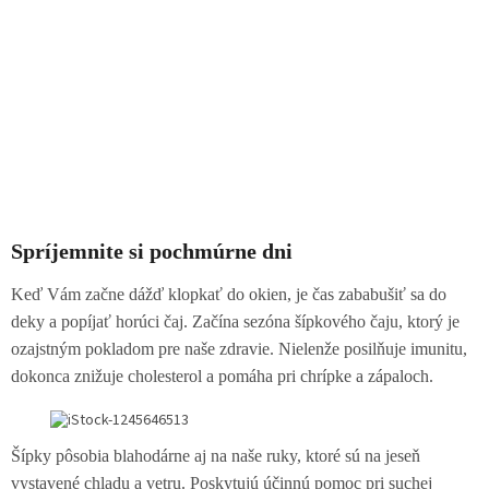
Spríjemnite si pochmúrne dni
Keď Vám začne dážď klopkať do okien, je čas zababušiť sa do
deky a popíjať horúci čaj. Začína sezóna šípkového čaju, ktorý je
ozajstným pokladom pre naše zdravie. Nielenže posilňuje imunitu,
dokonca znižuje cholesterol a pomáha pri chrípke a zápaloch.
Šípky pôsobia blahodárne aj na naše ruky, ktoré sú na jeseň
vystavené chladu a vetru. Poskytujú účinnú pomoc pri suchej