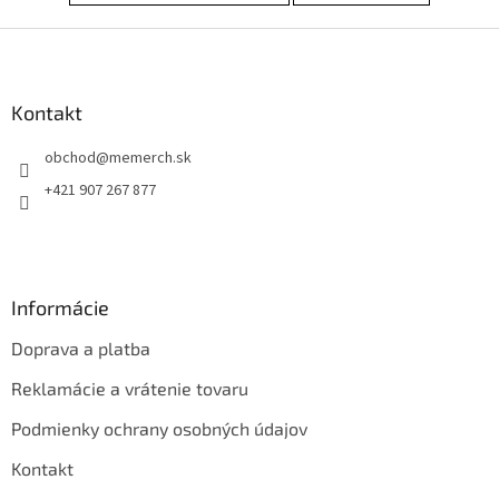
Z
á
p
ä
Kontakt
t
obchod
@
memerch.sk
i
e
+421 907 267 877
Informácie
Doprava a platba
Reklamácie a vrátenie tovaru
Podmienky ochrany osobných údajov
Kontakt