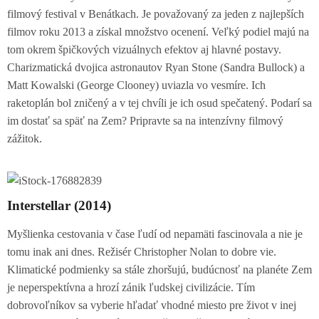
filmový festival v Benátkach. Je považovaný za jeden z najlepších
filmov roku 2013 a získal množstvo ocenení. Veľký podiel majú na
tom okrem špičkových vizuálnych efektov aj hlavné postavy.
Charizmatická dvojica astronautov Ryan Stone (Sandra Bullock) a
Matt Kowalski (George Clooney) uviazla vo vesmíre. Ich
raketoplán bol zničený a v tej chvíli je ich osud spečatený. Podarí sa
im dostať sa späť na Zem? Pripravte sa na intenzívny filmový
zážitok.
Interstellar (2014)
Myšlienka cestovania v čase ľudí od nepamäti fascinovala a nie je
tomu inak ani dnes. Režisér Christopher Nolan to dobre vie.
Klimatické podmienky sa stále zhoršujú, budúcnosť na planéte Zem
je neperspektívna a hrozí zánik ľudskej civilizácie. Tím
dobrovoľníkov sa vyberie hľadať vhodné miesto pre život v inej