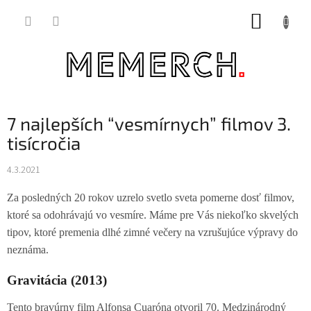
Prejsť
NÁKUP
na
obsah
KOŠÍK
7 najlepších “vesmírnych” filmov 3.
tisícročia
4.3.2021
Za posledných 20 rokov uzrelo svetlo sveta pomerne dosť filmov,
ktoré sa odohrávajú vo vesmíre. Máme pre Vás niekoľko skvelých
tipov, ktoré premenia dlhé zimné večery na vzrušujúce výpravy do
neznáma.
Gravitácia (2013)
Tento bravúrny film Alfonsa Cuaróna otvoril 70. Medzinárodný