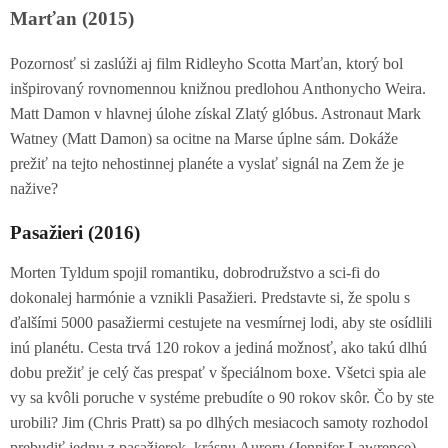
Marťan (2015)
Pozornosť si zaslúži aj film Ridleyho Scotta Marťan, ktorý bol
inšpirovaný rovnomennou knižnou predlohou Anthonycho Weira.
Matt Damon v hlavnej úlohe získal Zlatý glóbus. Astronaut Mark
Watney (Matt Damon) sa ocitne na Marse úplne sám. Dokáže
prežiť na tejto nehostinnej planéte a vyslať signál na Zem že je
nažive?
Pasažieri (2016)
Morten Tyldum spojil romantiku, dobrodružstvo a sci-fi do
dokonalej harmónie a vznikli Pasažieri. Predstavte si, že spolu s
ďalšími 5000 pasažiermi cestujete na vesmírnej lodi, aby ste osídlili
inú planétu. Cesta trvá 120 rokov a jediná možnosť, ako takú dlhú
dobu prežiť je celý čas prespať v špeciálnom boxe. Všetci spia ale
vy sa kvôli poruche v systéme prebudíte o 90 rokov skôr. Čo by ste
urobili? Jim (Chris Pratt) sa po dlhých mesiacoch samoty rozhodol
prebudiť jednu z pasažierok, krásnu Auroru (Jennifer Lawrence).