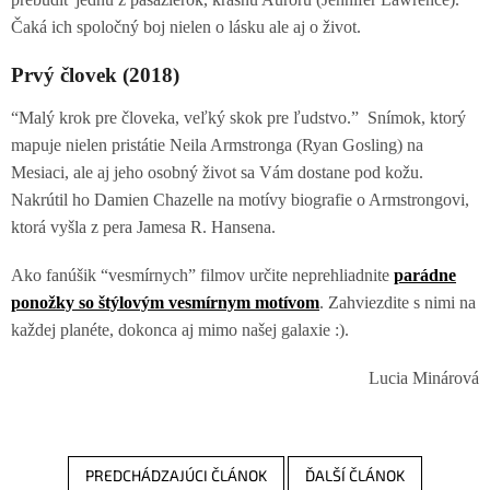
Čaká ich spoločný boj nielen o lásku ale aj o život.
Prvý človek (2018)
“Malý krok pre človeka, veľký skok pre ľudstvo.” Snímok, ktorý
mapuje nielen pristátie Neila Armstronga (Ryan Gosling) na
Mesiaci, ale aj jeho osobný život sa Vám dostane pod kožu.
Nakrútil ho Damien Chazelle na motívy biografie o Armstrongovi,
ktorá vyšla z pera Jamesa R. Hansena.
Ako fanúšik “vesmírnych” filmov určite neprehliadnite
parádne
ponožky so štýlovým vesmírnym motívom
. Zahviezdite s nimi na
každej planéte, dokonca aj mimo našej galaxie :).
Lucia Minárová
PREDCHÁDZAJÚCI ČLÁNOK
ĎALŠÍ ČLÁNOK