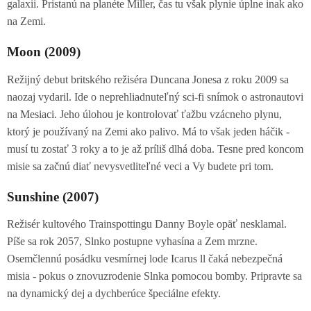
galaxii. Pristanú na planéte Miller, čas tu však plynie úplne inak ako
na Zemi.
Moon (2009)
Režijný debut britského režiséra Duncana Jonesa z roku 2009 sa
naozaj vydaril. Ide o neprehliadnuteľný sci-fi snímok o astronautovi
na Mesiaci. Jeho úlohou je kontrolovať ťažbu vzácneho plynu,
ktorý je používaný na Zemi ako palivo. Má to však jeden háčik -
musí tu zostať 3 roky a to je až príliš dlhá doba. Tesne pred koncom
misie sa začnú diať nevysvetliteľné veci a Vy budete pri tom.
Sunshine (2007)
Režisér kultového Trainspottingu Danny Boyle opäť nesklamal.
Píše sa rok 2057, Slnko postupne vyhasína a Zem mrzne.
Osemčlennú posádku vesmírnej lode Icarus ll čaká nebezpečná
misia - pokus o znovuzrodenie Slnka pomocou bomby. Pripravte sa
na dynamický dej a dychberúce špeciálne efekty.